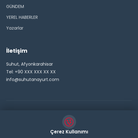
GÜNDEM
YEREL HABERLER
Yazarlar
İletişim
Suhut, Afyonkarahisar
Tel: +90 XXX XXX XX XX
info@suhutanayurt.com
© 2026 Şuhut Anayurt Gazetesi. Tüm hakları saklıdır.
// Side Widget Resim Fix (Dosya önbelleğini aşmak için
Çerez Kullanımı