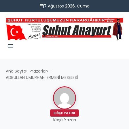
7 Ağustos 2026, Cuma
Ana Sayfa
›
Yazarlar
›
ADBULLAH UMURHAN: ERMENİ MESELESİ
KÖŞE YAZISI
Köşe Yazarı