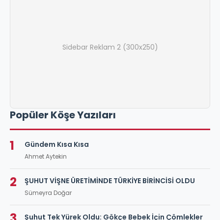
Sidebar Reklam 2 (300x250)
Popüler Köşe Yazıları
1
Gündem Kısa Kısa
Ahmet Aytekin
2
ŞUHUT VİŞNE ÜRETİMİNDE TÜRKİYE BİRİNCİSİ OLDU
Sümeyra Doğar
3
Şuhut Tek Yürek Oldu: Gökçe Bebek İçin Çömlekler