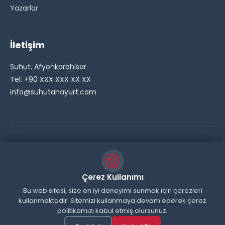
Yazarlar
İletişim
Suhut, Afyonkarahisar
Tel: +90 XXX XXX XX XX
info@suhutanayurt.com
© 2026 Şuhut Anayurt Gazetesi. Tüm hakları saklıdır.
// Side Widget Resim Fix (Dosya önbelleğini aşmak için
Çerez Kullanımı
inline ekliyoruz) function suhut_widget_image_fix() {
Bu web sitesi, size en iyi deneyimi sunmak için çerezleri
kullanmaktadır. Sitemizi kullanmaya devam ederek çerez
echo '
'; } add_action('wp_head',
politikamızı kabul etmiş olursunuz.
'suhut_widget_image_fix'); // JavaScript ile sticky