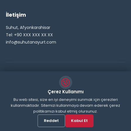
İletişim
Suhut, Afyonkarahisar
Tel: +90 XXX XXX XX XX
info@suhutanayurt.com
© 2026 Şuhut Anayurt Gazetesi. Tüm hakları saklıdır.
// Side Widget Resim Fix (Dosya önbelleğini aşmak için
Çerez Kullanımı
inline ekliyoruz) function suhut_widget_image_fix() {
Bu web sitesi, size en iyi deneyimi sunmak için çerezleri
kullanmaktadır. Sitemizi kullanmaya devam ederek çerez
echo '
'; } add_action('wp_head',
politikamızı kabul etmiş olursunuz.
'suhut_widget_image_fix'); // JavaScript ile sticky
header'ı engelle function remove_sticky_header_js() {
Reddet
Kabul Et
?>