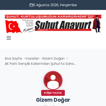
6 Ağustos 2026, Perşembe
Ana Sayfa
›
Yazarlar
›
Gizem Doğar
›
AK Parti Gençlik Kolları’ndan Şuhut’ta Saha...
KÖŞE YAZISI
Gizem Doğar