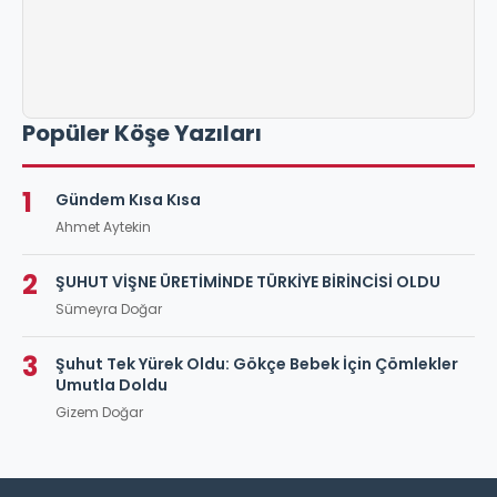
Popüler Köşe Yazıları
1
Gündem Kısa Kısa
Ahmet Aytekin
2
ŞUHUT VİŞNE ÜRETİMİNDE TÜRKİYE BİRİNCİSİ OLDU
Sümeyra Doğar
3
Şuhut Tek Yürek Oldu: Gökçe Bebek İçin Çömlekler
Umutla Doldu
Gizem Doğar