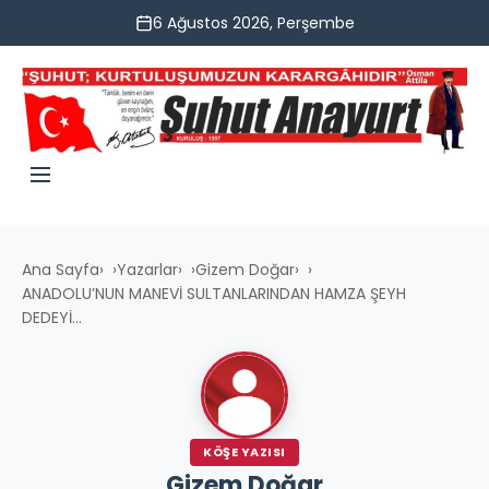
6 Ağustos 2026, Perşembe
Ana Sayfa
›
Yazarlar
›
Gizem Doğar
›
ANADOLU’NUN MANEVİ SULTANLARINDAN HAMZA ŞEYH
DEDEYİ...
KÖŞE YAZISI
Gizem Doğar