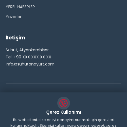
YEREL HABERLER
Yazarlar
İletişim
Suhut, Afyonkarahisar
Tel: +90 XXX XXX XX XX
info@suhutanayurt.com
© 2026 Şuhut Anayurt Gazetesi. Tüm hakları saklıdır.
// Side Widget Resim Fix (Dosya önbelleğini aşmak için
Çerez Kullanımı
inline ekliyoruz) function suhut_widget_image_fix() {
Bu web sitesi, size en iyi deneyimi sunmak için çerezleri
kullanmaktadır. Sitemizi kullanmaya devam ederek çerez
echo '
'; } add_action('wp_head',