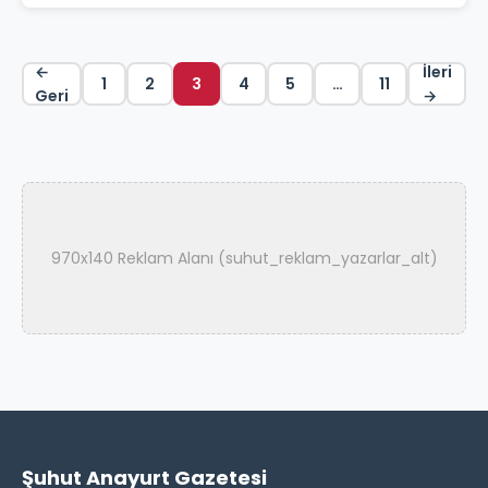
←
İleri
1
2
3
4
5
…
11
Geri
→
970x140 Reklam Alanı (suhut_reklam_yazarlar_alt)
Şuhut Anayurt Gazetesi