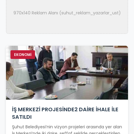
970x140 Reklam Alanı (suhut_reklam_yazarlar_ust)
EKONOMİ
İŞ MERKEZİ PROJESİNDE2 DAİRE İHALE İLE
SATILDI
Şuhut Belediyesi’nin vizyon projeleri arasında yer alan
İş Merkezi’nde iki daire, şeffaf şekilde gerçekleştirilen