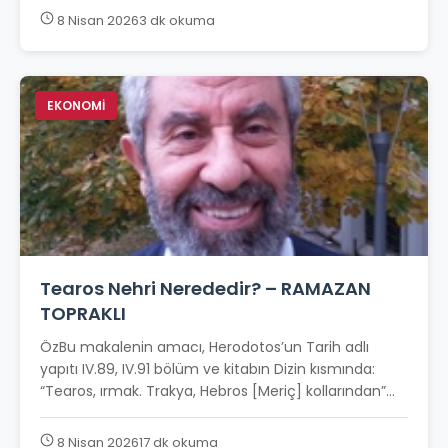
8 Nisan 2026
3 dk okuma
EKONOMİ
Tearos Nehri Nerededir? – RAMAZAN
TOPRAKLI
ÖzBu makalenin amacı, Herodotos’un Tarih adlı
yapıtı IV.89, IV.91 bölüm ve kitabın Dizin kısmında:
“Tearos, ırmak. Trakya, Hebros [Meriç] kollarından”...
8 Nisan 2026
17 dk okuma