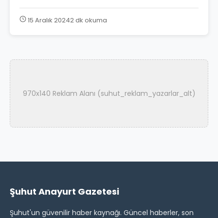
15 Aralık 2024
2 dk okuma
970x140 Reklam Alanı (suhut_reklam_yazarlar_alt)
Şuhut Anayurt Gazetesi
Şuhut'un güvenilir haber kaynağı. Güncel haberler, son