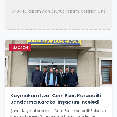
970x140 Reklam Alanı (suhut_reklam_yazarlar_ust)
MAGAZİN
Kaymakam İzzet Cem Eser, Karaadilli
Jandarma Karakol İnşaatını İnceledi
Şuhut Kaymakamı İzzet Cem Eser, Karaadilli Belediye
Başkanı Hüseyin Şahin ve ilgili kurum amirleriyle