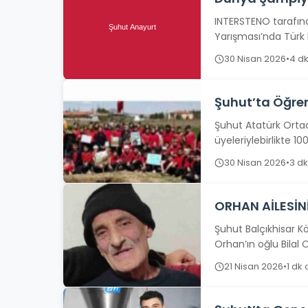
INTERSTENO tarafın
Yarışması’nda Türk 
dünya...
30 Nisan 2026
•
4 d
Şuhut’ta Öğre
Şuhut Atatürk Ortao
üyeleriylebirlikte 1
Ortaokulu tarafınd
30 Nisan 2026
•
3 d
ORHAN AİLESİN
Şuhut Balçıkhisar K
Orhan’ın oğlu Bilal Or
21 Nisan 2026
•
1 dk