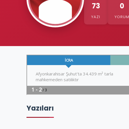
73
0
YAZI
YORU
Yazıları