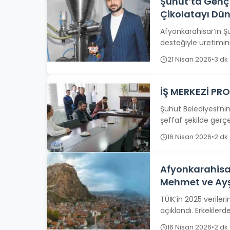
Şuhut’ta Genç 
Çikolatayı Dü
Afyonkarahisar’ın Şu
desteğiyle üretimin
ülkeye...
21 Nisan 2026
•
3 dk
İŞ MERKEZİ PRO
Şuhut Belediyesi’nin
şeffaf şekilde gerçek
16 Nisan 2026
•
2 dk
Afyonkarahisar
Mehmet ve Ay
TÜİK’in 2025 veriler
açıklandı. Erkeklerd
korurken, listelerde..
16 Nisan 2026
•
2 dk