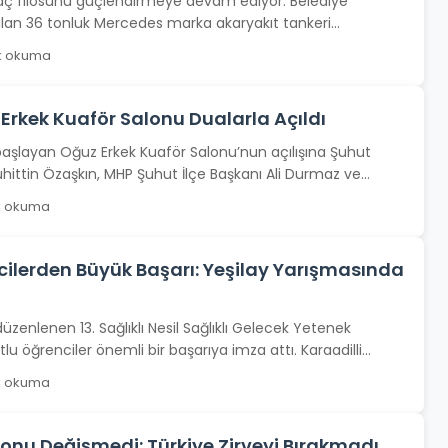
raç filosunu güçlendirmeye devam ediyor. Belediye
ılan 36 tonluk Mercedes marka akaryakıt tankeri
 ve dualarla...
k okuma
Erkek Kuaför Salonu Dualarla Açıldı
başlayan Oğuz Erkek Kuaför Salonu’nun açılışına Şuhut
hittin Özaşkın, MHP Şuhut İlçe Başkanı Ali Durmaz ve...
k okuma
ilerden Büyük Başarı: Yeşilay Yarışmasında
üzenlenen 13. Sağlıklı Nesil Sağlıklı Gelecek Yetenek
u öğrenciler önemli bir başarıya imza attı. Karaadilli
k okuma
nu Değişmedi: Türkiye Zirveyi Bırakmadı