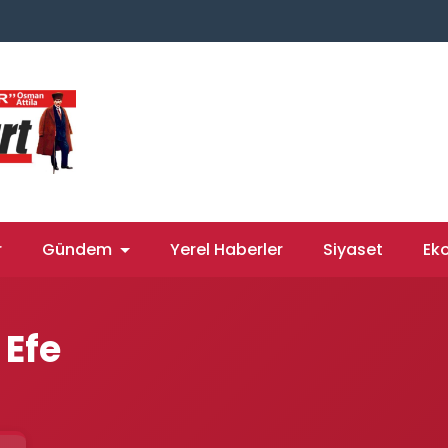
r
Gündem
Yerel Haberler
Siyaset
Ek
Efe