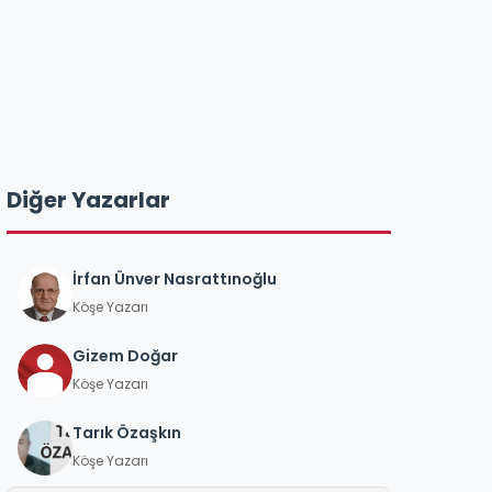
Diğer Yazarlar
İrfan Ünver Nasrattınoğlu
Köşe Yazarı
Gizem Doğar
Köşe Yazarı
Tarık Özaşkın
Köşe Yazarı