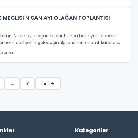
E MECLİSİ NİSAN AYI OLAĞAN TOPLANTISI
isi’nin Nisan ayı olağan toplantısında hem yeni dönem
dı hem de ilçenin geleceğini ilgilendiren önemli kararlar...
 okuma
…
7
İleri →
inkler
Kategoriler