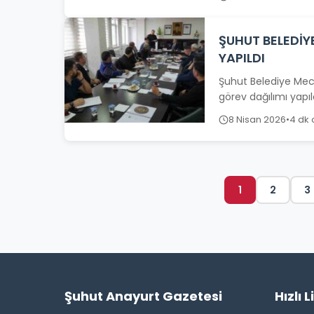
ŞUHUT BELEDİY
YAPILDI
Şuhut Belediye Mecl
görev dağılımı yapıl
8 Nisan 2026
•
4 dk
1
2
3
Şuhut Anayurt Gazetesi
Hızlı L