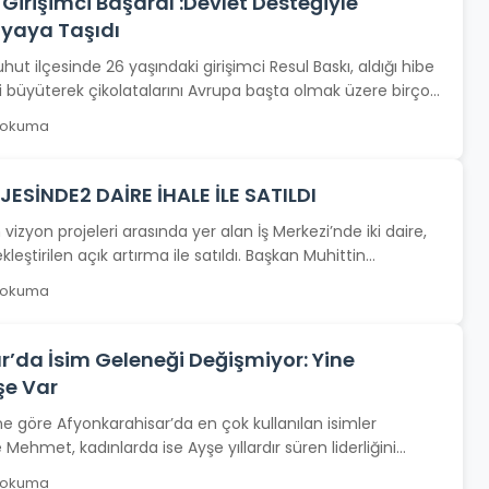
Girişimci Başardı :Devlet Desteğiyle
nyaya Taşıdı
hut ilçesinde 26 yaşındaki girişimci Resul Baskı, aldığı hibe
i büyüterek çikolatalarını Avrupa başta olmak üzere birçok
 okuma
JESİNDE2 DAİRE İHALE İLE SATILDI
 vizyon projeleri arasında yer alan İş Merkezi’nde iki daire,
leştirilen açık artırma ile satıldı. Başkan Muhittin...
 okuma
’da İsim Geleneği Değişmiyor: Yine
şe Var
ine göre Afyonkarahisar’da en çok kullanılan isimler
e Mehmet, kadınlarda ise Ayşe yıllardır süren liderliğini
.
 okuma