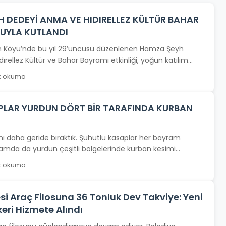
H DEDEYİ ANMA VE HIDIRELLEZ KÜLTÜR BAHAR
UYLA KUTLANDI
n Köyü’nde bu yıl 29’uncusu düzenlenen Hamza Şeyh
rellez Kültür ve Bahar Bayramı etkinliği, yoğun katılım...
k okuma
PLAR YURDUN DÖRT BİR TARAFINDA KURBAN
nı daha geride bıraktık. Şuhutlu kasaplar her bayram
amda da yurdun çeşitli bölgelerinde kurban kesimi...
k okuma
si Araç Filosuna 36 Tonluk Dev Takviye: Yeni
eri Hizmete Alındı