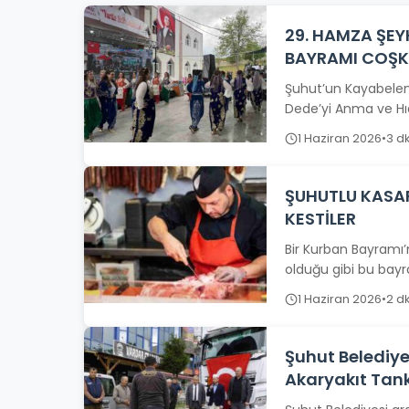
29. HAMZA ŞEY
BAYRAMI COŞK
Şuhut’un Kayabele
Dede’yi Anma ve Hıdı
1 Haziran 2026
•
3 d
ŞUHUTLU KASA
KESTİLER
Bir Kurban Bayramı’
olduğu gibi bu bayr
1 Haziran 2026
•
2 d
Şuhut Belediye
Akaryakıt Tank