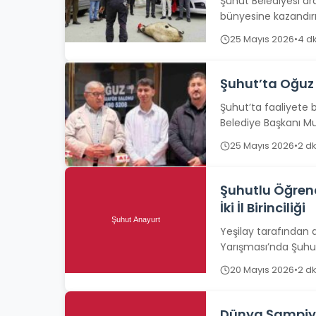
Şuhut Belediyesi a
bünyesine kazandır
düzenlenen program
25 Mayıs 2026
•
4 d
Şuhut’ta Oğuz 
Şuhut’ta faaliyete 
Belediye Başkanı Mu
25 Mayıs 2026
•
2 d
Şuhutlu Öğrenc
İki İl Birinciliği
Yeşilay tarafından d
Yarışması’nda Şuhutl
İlkokulu ve...
20 Mayıs 2026
•
2 d
Dünya Şampiyo