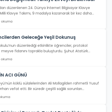
dan düzenlenen 24. Dünya İnternet Bilgisayar Klavye
Milli Klavye Takımı, 9 madalya kazanarak bir kez daha
k okuma
ncilerden Geleceğe Yeşil Dokunuş
kulu’nun düzenlediği etkinlikte öğrenciler, protokol
00 meyve fidanını toprakla buluşturdu. Şuhut Atatürk
an “Benim Okulum Geleceğe...
k okuma
İN ACI GÜNÜ
öyü’nün köklü sülalelerinden Ali Mollagilden rahmetli Yusuf
han vefat etti. Bir süredir çeşitli sağlık sorunları...
 okuma