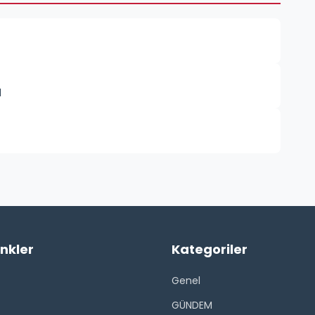
N
inkler
Kategoriler
Genel
GÜNDEM