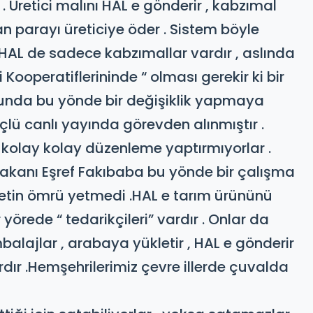
Üretici malını HAL e gönderir , kabzımal
an parayı üreticiye öder . Sistem böyle
, HAL de sadece kabzımallar vardır , aslında
ici Kooperatiflerininde “ olması gerekir ki bir
nunda bu yönde bir değişiklik yapmaya
lü canlı yayında görevden alınmıştır .
 kolay kolay düzenleme yaptırmıyorlar .
akanı Eşref Fakıbaba bu yönde bir çalışma
in ömrü yetmedi .​HAL e tarım ürününü
 yörede “ tedarikçileri” vardır . Onlar da
ambalajlar , arabaya yükletir , HAL e gönderir
ardır .Hemşehrilerimiz çevre illerde çuvalda