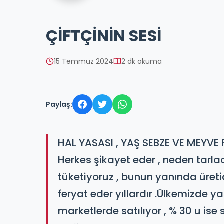
ÇİFTÇİNİN SESİ
15 Temmuz 2024
2 dk okuma
Paylaş:
HAL YASASI , YAŞ SEBZE VE MEYVE F
Herkes şikayet eder , neden tarla
tüketiyoruz , bunun yanında üreti
feryat eder yıllardır .​Ülkemizde 
marketlerde satılıyor , % 30 u ise