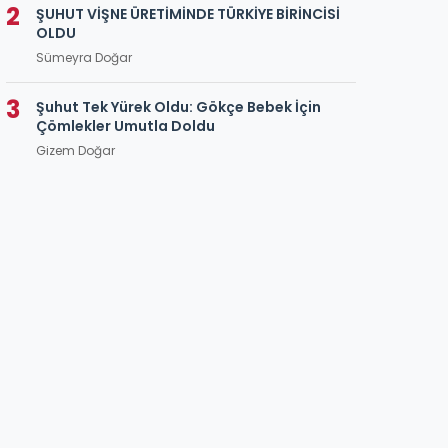
2
ŞUHUT VİŞNE ÜRETİMİNDE TÜRKİYE BİRİNCİSİ
OLDU
Sümeyra Doğar
3
Şuhut Tek Yürek Oldu: Gökçe Bebek İçin
Çömlekler Umutla Doldu
Gizem Doğar