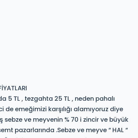
İYATLARI​
da 5 TL , tezgahta 25 TL , neden pahalı
ci de emeğimizi karşılığı alamıyoruz diye
yaş sebze ve meyvenin % 70 i zincir ve büyük
 semt pazarlarında .​Sebze ve meyve “ HAL “