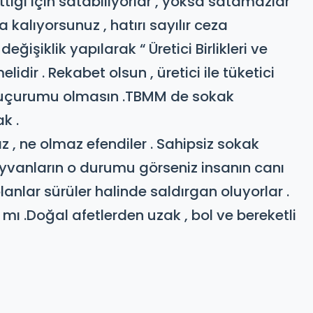
iği için satabiliyorlar , yoksa satamazlar
 kalıyorsunuz , hatırı sayılır ceza
ğişiklik yapılarak “ Üretici Birlikleri ve
elidir . Rekabet olsun , üretici ile tüketici
t uçurumu olmasın .​TBMM de sokak
ak .
, ne olmaz efendiler . Sahipsiz sokak
hayvanların o durumu görseniz insanın canı
nlar sürüler halinde saldırgan oluyorlar .
mı .​Doğal afetlerden uzak , bol ve bereketli