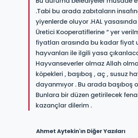
Bu duruma belediyeler müsade ett
.Tabi bu arada zabıtaların insafına
yiyenlerde oluyor .​HAL yasasında de
Üretici Kooperatiflerine “ yer verilm
fiyatları arasında bu kadar fiya
hayvanları ile ilgili yasa çıkarılac
Hayvanseverler olmaz Allah olmaz 
köpekleri , başıboş , aç , susuz 
dayanmıyor . Bu arada başıboş ola
Bunlara bir düzen getirilecek fena 
kazançlar dilerim .
Ahmet Aytekin'ın Diğer Yazıları