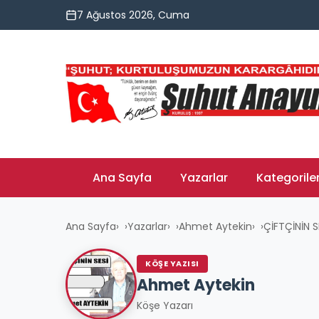
7 Ağustos 2026, Cuma
Ana Sayfa
Yazarlar
Kategorile
Ana Sayfa
›
Yazarlar
›
Ahmet Aytekin
›
ÇİFTÇİNİN S
KÖŞE YAZISI
Ahmet Aytekin
Köşe Yazarı