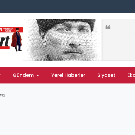
r
Gündem
Yerel Haberler
Siyaset
Ek
ESİ