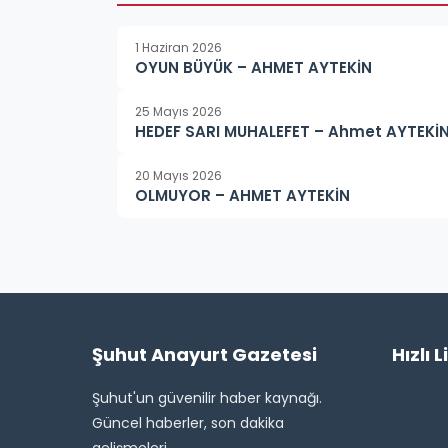
1 Haziran 2026
OYUN BÜYÜK – AHMET AYTEKİN
25 Mayıs 2026
HEDEF SARI MUHALEFET – Ahmet AYTEKİ
20 Mayıs 2026
OLMUYOR – AHMET AYTEKİN
Şuhut Anayurt Gazetesi
Hızlı L
Şuhut'un güvenilir haber kaynağı.
Güncel haberler, son dakika