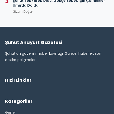
3
Şuhut Tek Yürek Oldu: Gökçe Bebek İçin Çömlekler
Umutla Doldu
Gizem Doğar
Şuhut Anayurt Gazetesi
Şuhut'un güvenilir haber kaynağı. Güncel haberler, son
dakika gelişmeleri.
Hızlı Linkler
Kategoriler
Genel