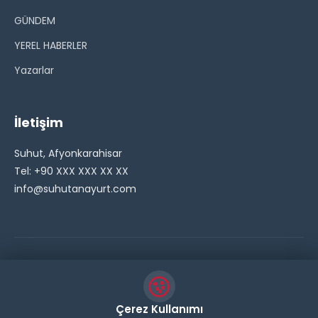
GÜNDEM
YEREL HABERLER
Yazarlar
İletişim
Suhut, Afyonkarahisar
Tel: +90 XXX XXX XX XX
info@suhutanayurt.com
© 2026 Şuhut Anayurt Gazetesi. Tüm hakları saklıdır.
// Side Widget Resim Fix (Dosya önbelleğini aşmak için
Çerez Kullanımı