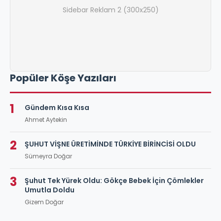
Sidebar Reklam 2 (300x250)
Popüler Köşe Yazıları
1
Gündem Kısa Kısa
Ahmet Aytekin
2
ŞUHUT VİŞNE ÜRETİMİNDE TÜRKİYE BİRİNCİSİ OLDU
Sümeyra Doğar
3
Şuhut Tek Yürek Oldu: Gökçe Bebek İçin Çömlekler
Umutla Doldu
Gizem Doğar