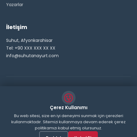
Yazarlar
İletişim
Suhut, Afyonkarahisar
Tel: +90 XXX XXX XX XX
info@suhutanayurt.com
© 2026 Şuhut Anayurt Gazetesi. Tüm hakları saklıdır.
// Side Widget Resim Fix (Dosya önbelleğini aşmak için
Çerez Kullanımı
inline ekliyoruz) function suhut_widget_image_fix() {
Bu web sitesi, size en iyi deneyimi sunmak için çerezleri
kullanmaktadır. Sitemizi kullanmaya devam ederek çerez
echo '
'; } add_action('wp_head',
politikamızı kabul etmiş olursunuz.
'suhut_widget_image_fix'); // JavaScript ile sticky