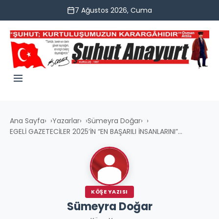
7 Ağustos 2026, Cuma
Ana Sayfa
›
Yazarlar
›
Sümeyra Doğar
›
EGELİ GAZETECİLER 2025’İN “EN BAŞARILI İNSANLARINI”...
KÖŞE YAZISI
Sümeyra Doğar