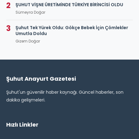
2
ŞUHUT VİŞNE ÜRETİMİNDE TÜRKİYE BİRİNCİSİ OLDU
Sümeyra Doğar
3
Şuhut Tek Yürek Oldu: Gökçe Bebek İçin Çömlekler
Umutla Doldu
Gizem Doğar
Şuhut Anayurt Gazetesi
Şuhut'un güvenilir haber kaynağı. Güncel haberler, son
dakika gelişmeleri.
Hızlı Linkler