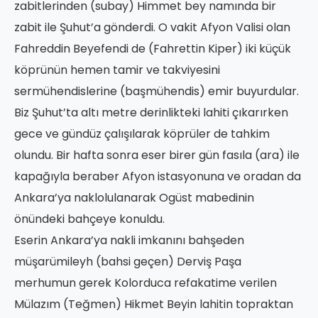
zabitlerinden (subay) Himmet bey namında bir
zabit ile Şuhut’a gönderdi. O vakit Afyon Valisi olan
Fahreddin Beyefendi de (Fahrettin Kiper) iki küçük
köprünün hemen tamir ve takviyesini
sermühendislerine (başmühendis) emir buyurdular.
Biz Şuhut’ta altı metre derinlikteki lahiti çıkarırken
gece ve gündüz çalışılarak köprüler de tahkim
olundu. Bir hafta sonra eser birer gün fasıla (ara) ile
kapağıyla beraber Afyon istasyonuna ve oradan da
Ankara’ya naklolulanarak Ogüst mabedinin
önündeki bahçeye konuldu.
Eserin Ankara’ya nakli imkanını bahşeden
müşarümileyh (bahsi geçen) Derviş Paşa
merhumun gerek Kolorduca refakatime verilen
Mülazım (Teğmen) Hikmet Beyin lahitin topraktan