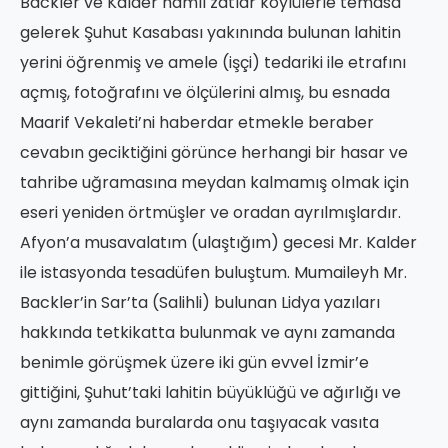
Backler ve Kalder namlı zatlar köylülerle temasa
gelerek Şuhut Kasabası yakınında bulunan lahitin
yerini öğrenmiş ve amele (işçi) tedariki ile etrafını
açmış, fotoğrafını ve ölçülerini almış, bu esnada
Maarif Vekaleti’ni haberdar etmekle beraber
cevabın geciktiğini görünce herhangi bir hasar ve
tahribe uğramasına meydan kalmamış olmak için
eseri yeniden örtmüşler ve oradan ayrılmışlardır.
Afyon’a musavalatım (ulaştığım) gecesi Mr. Kalder
ile istasyonda tesadüfen buluştum. Mumaileyh Mr.
Backler’in Sar’ta (Salihli) bulunan Lidya yazıları
hakkında tetkikatta bulunmak ve aynı zamanda
benimle görüşmek üzere iki gün evvel İzmir’e
gittiğini, Şuhut’taki lahitin büyüklüğü ve ağırlığı ve
aynı zamanda buralarda onu taşıyacak vasıta