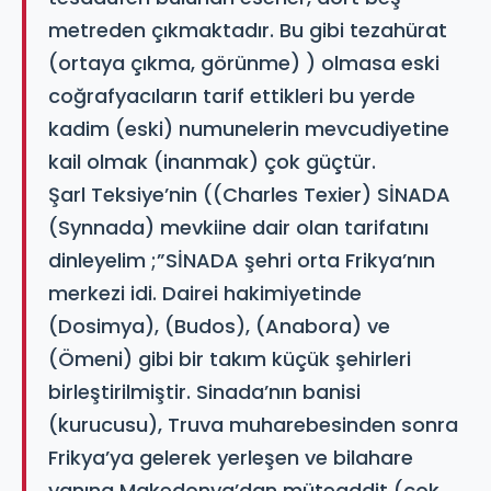
metreden çıkmaktadır. Bu gibi tezahürat
(ortaya çıkma, görünme) ) olmasa eski
coğrafyacıların tarif ettikleri bu yerde
kadim (eski) numunelerin mevcudiyetine
kail olmak (inanmak) çok güçtür.
Şarl Teksiye’nin ((Charles Texier) SİNADA
(Synnada) mevkiine dair olan tarifatını
dinleyelim ;”SİNADA şehri orta Frikya’nın
merkezi idi. Dairei hakimiyetinde
(Dosimya), (Budos), (Anabora) ve
(Ömeni) gibi bir takım küçük şehirleri
birleştirilmiştir. Sinada’nın banisi
(kurucusu), Truva muharebesinden sonra
Frikya’ya gelerek yerleşen ve bilahare
yanına Makedonya’dan müteaddit (çok