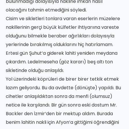
bulunmadığı dolayısıyla nakline imkan hasıl
olacağını tahmin etmediğini söyledi.
Cisim ve sikletleri tonlara varan eserlerin müzelere
nakillerinin gerçi büyük külfetler ihtiyarıına vareste
olduğunu bilmekle beraber ağırlıkları dolayısıyla
yerlerinde bırakılmış olduklarını hiç hatırlamam.
Ertesi gün Şuhut’a giderek lahiti yeniden meydana
çıkardım. Ledelmeseha (göz kararı) beş altı ton
sikletinde olduğu anlaşıldı.
Yol üzerindeki köprüleri de birer birer tetkik etmek
lazım geliyordu. Bu da avdette (dönüşte) yapıldı. Bu
cihetler anlaşıldıktan sonra da menfi (olumsuz)
netice ile karşılandı. Bir gün sonra eski dostum Mr.
Backler den İzmir’den bir mektup aldım. Burada
benim lahitin nakli için Afyon’a gittiğimi öğrendiğini