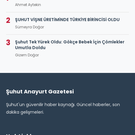
Ahmet Aytekin
2
ŞUHUT VİŞNE ÜRETİMİNDE TÜRKİYE BİRİNCİSİ OLDU
Sümeyra Doğar
3
Şuhut Tek Yürek Oldu: Gökçe Bebek İçin Çömlekler
Umutla Doldu
Gizem Doğar
Şuhut Anayurt Gazetesi
Şuhut'un güvenilir haber kaynağı. Güncel haberler, son
dakika gelişmeleri.