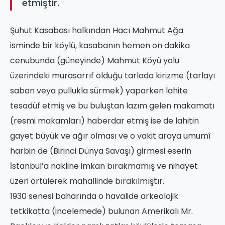
etmiştir.
Şuhut Kasabası halkından Hacı Mahmut Ağa
isminde bir köylü, kasabanın hemen on dakika
cenubunda (güneyinde) Mahmut Köyü yolu
üzerindeki murasarrıf olduğu tarlada kirizme (tarlayı
saban veya pullukla sürmek) yaparken lahite
tesadüf etmiş ve bu buluştan lazım gelen makamatı
(resmi makamları) haberdar etmiş ise de lahitin
gayet büyük ve ağır olması ve o vakit araya umumî
harbin de (Birinci Dünya Savaşı) girmesi eserin
İstanbul’a nakline imkan bırakmamış ve nihayet
üzeri örtülerek mahallinde bırakılmıştır.
1930 senesi baharında o havalide arkeolojik
tetkikatta (incelemede) bulunan Amerikalı Mr.