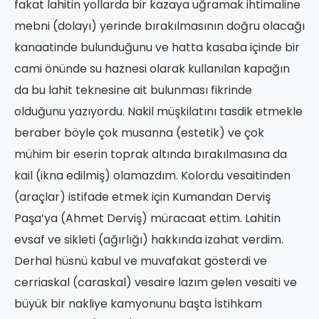
fakat lahitin yollarda bir kazaya uğramak ihtimaline
mebni (dolayı) yerinde bırakılmasının doğru olacağı
kanaatinde bulunduğunu ve hatta kasaba içinde bir
cami önünde su haznesi olarak kullanılan kapağın
da bu lahit teknesine ait bulunması fikrinde
olduğunu yazıyordu. Nakil müşkilatını tasdik etmekle
beraber böyle çok musanna (estetik) ve çok
mühim bir eserin toprak altında bırakılmasına da
kail (ikna edilmiş) olamazdım. Kolordu vesaitinden
(araçlar) istifade etmek için Kumandan Derviş
Paşa’ya (Ahmet Derviş) müracaat ettim. Lahitin
evsaf ve sikleti (ağırlığı) hakkında izahat verdim.
Derhal hüsnü kabul ve muvafakat gösterdi ve
cerriaskal (caraskal) vesaire lazım gelen vesaiti ve
büyük bir nakliye kamyonunu başta İstihkam