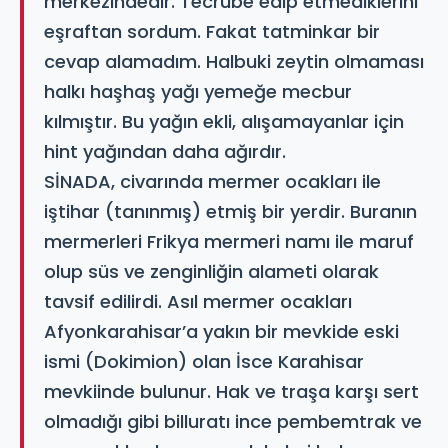
merkezindedir. Tecrübe edip etmediklerini
eşraftan sordum. Fakat tatminkar bir
cevap alamadım. Halbuki zeytin olmaması
halkı haşhaş yağı yemeğe mecbur
kılmıştır. Bu yağın ekli, alışamayanlar için
hint yağından daha ağırdır.
SİNADA, civarında mermer ocakları ile
iştihar (tanınmış) etmiş bir yerdir. Buranın
mermerleri Frikya mermeri namı ile maruf
olup süs ve zenginliğin alameti olarak
tavsif edilirdi. Asıl mermer ocakları
Afyonkarahisar’a yakın bir mevkide eski
ismi (Dokimion) olan İsce Karahisar
mevkiinde bulunur. Hak ve traşa karşı sert
olmadığı gibi billuratı ince pembemtrak ve