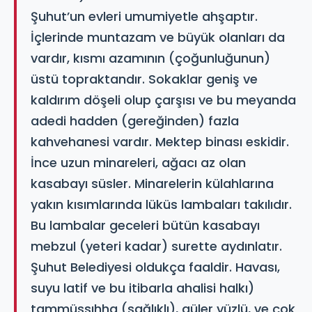
Şuhut’un evleri umumiyetle ahşaptır.
İçlerinde muntazam ve büyük olanları da
vardır, kısmı azamının (çoğunluğunun)
üstü topraktandır. Sokaklar geniş ve
kaldırım döşeli olup çarşısı ve bu meyanda
adedi hadden (gereğinden) fazla
kahvehanesi vardır. Mektep binası eskidir.
İnce uzun minareleri, ağacı az olan
kasabayı süsler. Minarelerin külahlarına
yakın kısımlarında lüküs lambaları takılıdır.
Bu lambalar geceleri bütün kasabayı
mebzul (yeteri kadar) surette aydınlatır.
Şuhut Belediyesi oldukça faaldir. Havası,
suyu latif ve bu itibarla ahalisi halkı)
tammüssıhha (sağlıklı), güler yüzlü, ve çok