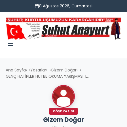
8 Ağustos 2026, Cumartesi
Ana Sayfa
›
Yazarlar
›
Gizem Doğar
›
GENÇ HATİPLER HUTBE OKUMA YARIŞMASI İL...
KÖŞE YAZISI
Gizem Doğar