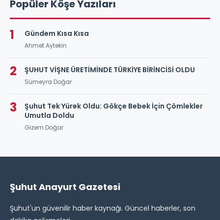
Popüler Köşe Yazıları
1
Gündem Kısa Kısa
Ahmet Aytekin
2
ŞUHUT VİŞNE ÜRETİMİNDE TÜRKİYE BİRİNCİSİ OLDU
Sümeyra Doğar
3
Şuhut Tek Yürek Oldu: Gökçe Bebek İçin Çömlekler
Umutla Doldu
Gizem Doğar
Şuhut Anayurt Gazetesi
Şuhut'un güvenilir haber kaynağı. Güncel haberler, son