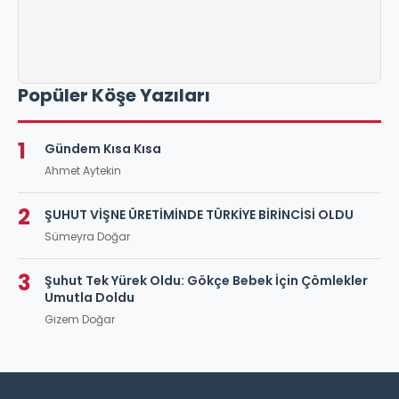
Popüler Köşe Yazıları
1
Gündem Kısa Kısa
Ahmet Aytekin
2
ŞUHUT VİŞNE ÜRETİMİNDE TÜRKİYE BİRİNCİSİ OLDU
Sümeyra Doğar
3
Şuhut Tek Yürek Oldu: Gökçe Bebek İçin Çömlekler
Umutla Doldu
Gizem Doğar