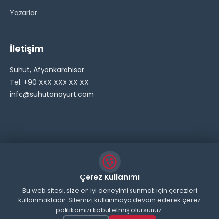
Yazarlar
İletişim
Suhut, Afyonkarahisar
Tel: +90 XXX XXX XX XX
info@suhutanayurt.com
© 2026 Şuhut Anayurt Gazetesi. Tüm hakları saklıdır.
// Side Widget Resim Fix (Dosya önbelleğini aşmak için
Çerez Kullanımı
inline ekliyoruz) function suhut_widget_image_fix() {
Bu web sitesi, size en iyi deneyimi sunmak için çerezleri
kullanmaktadır. Sitemizi kullanmaya devam ederek çerez
echo '
'; } add_action('wp_head',
politikamızı kabul etmiş olursunuz.
'suhut_widget_image_fix'); // JavaScript ile sticky