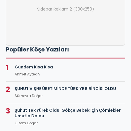
Sidebar Reklam 2 (300x250)
Popüler Köşe Yazıları
1
Gündem Kısa Kısa
Ahmet Aytekin
2
ŞUHUT VİŞNE ÜRETİMİNDE TÜRKİYE BİRİNCİSİ OLDU
Sümeyra Doğar
3
Şuhut Tek Yürek Oldu: Gökçe Bebek İçin Çömlekler
Umutla Doldu
Gizem Doğar