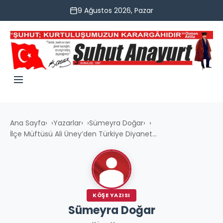
9 Ağustos 2026, Pazar
Ana Sayfa
›
Yazarlar
›
Sümeyra Doğar
›
İlçe Müftüsü Ali Üney’den Türkiye Diyanet...
KÖŞE YAZISI
Sümeyra Doğar