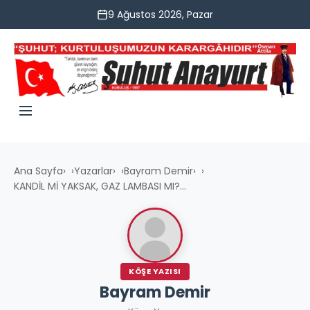
9 Ağustos 2026, Pazar
Ana Sayfa
›
Yazarlar
›
Bayram Demir
›
KANDİL Mİ YAKSAK, GAZ LAMBASI MI?...
KÖŞE YAZISI
Bayram Demir