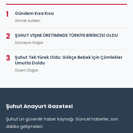
1
Gündem Kısa Kısa
Ahmet Aytekin
2
ŞUHUT VİŞNE ÜRETİMİNDE TÜRKİYE BİRİNCİSİ OLDU
Sümeyra Doğar
3
Şuhut Tek Yürek Oldu: Gökçe Bebek İçin Çömlekler
Umutla Doldu
Gizem Doğar
Şuhut Anayurt Gazetesi
Şuhut'un güvenilir haber kaynağı. Güncel haberler, son
dakika gelişmeleri.