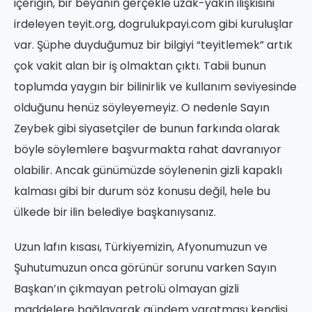
içeriğin, bir beyanın gerçekle uzak-yakın ilişkisini
irdeleyen teyit.org, dogrulukpayi.com gibi kuruluşlar
var. Şüphe duyduğumuz bir bilgiyi “teyitlemek” artık
çok vakit alan bir iş olmaktan çıktı. Tabii bunun
toplumda yaygın bir bilinirlik ve kullanım seviyesinde
olduğunu henüz söyleyemeyiz. O nedenle Sayın
Zeybek gibi siyasetçiler de bunun farkında olarak
böyle söylemlere başvurmakta rahat davranıyor
olabilir. Ancak günümüzde söylenenin gizli kapaklı
kalması gibi bir durum söz konusu değil, hele bu
ülkede bir ilin belediye başkanıysanız.
Uzun lafın kısası, Türkiyemizin, Afyonumuzun ve
Şuhutumuzun onca görünür sorunu varken Sayın
Başkan’ın çıkmayan petrolü olmayan gizli
maddelere bağlayarak gündem yaratması kendisi