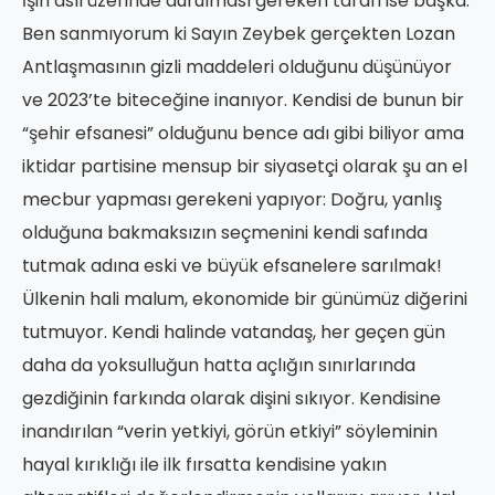
İşin asıl üzerinde durulması gereken tarafı ise başka.
Ben sanmıyorum ki Sayın Zeybek gerçekten Lozan
Antlaşmasının gizli maddeleri olduğunu düşünüyor
ve 2023’te biteceğine inanıyor. Kendisi de bunun bir
“şehir efsanesi” olduğunu bence adı gibi biliyor ama
iktidar partisine mensup bir siyasetçi olarak şu an el
mecbur yapması gerekeni yapıyor: Doğru, yanlış
olduğuna bakmaksızın seçmenini kendi safında
tutmak adına eski ve büyük efsanelere sarılmak!
Ülkenin hali malum, ekonomide bir günümüz diğerini
tutmuyor. Kendi halinde vatandaş, her geçen gün
daha da yoksulluğun hatta açlığın sınırlarında
gezdiğinin farkında olarak dişini sıkıyor. Kendisine
inandırılan “verin yetkiyi, görün etkiyi” söyleminin
hayal kırıklığı ile ilk fırsatta kendisine yakın