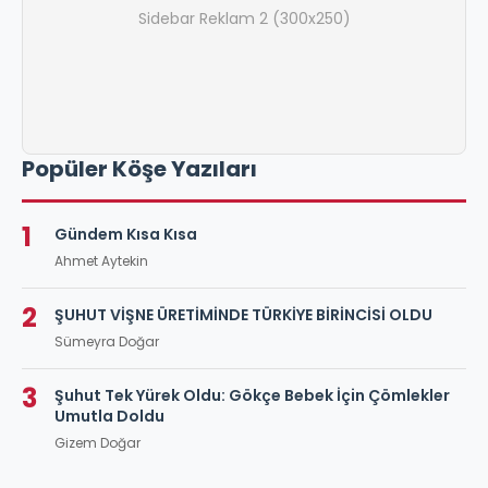
Sidebar Reklam 2 (300x250)
Popüler Köşe Yazıları
1
Gündem Kısa Kısa
Ahmet Aytekin
2
ŞUHUT VİŞNE ÜRETİMİNDE TÜRKİYE BİRİNCİSİ OLDU
Sümeyra Doğar
3
Şuhut Tek Yürek Oldu: Gökçe Bebek İçin Çömlekler
Umutla Doldu
Gizem Doğar