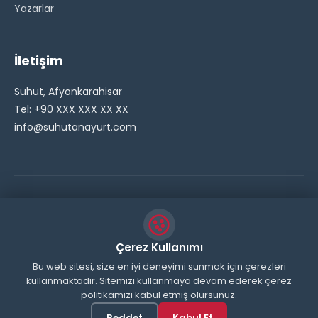
Yazarlar
İletişim
Suhut, Afyonkarahisar
Tel: +90 XXX XXX XX XX
info@suhutanayurt.com
© 2026 Şuhut Anayurt Gazetesi. Tüm hakları saklıdır.
// Side Widget Resim Fix (Dosya önbelleğini aşmak için
Çerez Kullanımı
inline ekliyoruz) function suhut_widget_image_fix() {
Bu web sitesi, size en iyi deneyimi sunmak için çerezleri
kullanmaktadır. Sitemizi kullanmaya devam ederek çerez
echo '
'; } add_action('wp_head',
politikamızı kabul etmiş olursunuz.
'suhut_widget_image_fix'); // JavaScript ile sticky
header'ı engelle function remove_sticky_header_js() {
Reddet
Kabul Et