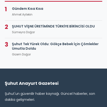
1
Gündem Kısa Kısa
Ahmet Aytekin
2
ŞUHUT VİŞNE ÜRETİMİNDE TÜRKİYE BİRİNCİSİ OLDU
Sümeyra Doğar
3
Şuhut Tek Yürek Oldu: Gökçe Bebek İçin Çömlekler
Umutla Doldu
Gizem Doğar
Şuhut Anayurt Gazetesi
Şuhut'un güvenilir haber kaynağı. Güncel haberler, son
dakika gelişmeleri.