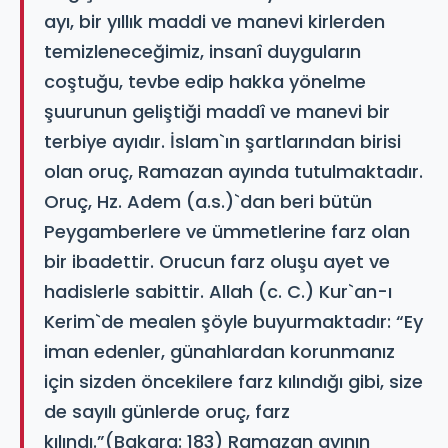
ayı, bir yıllık maddi ve manevi kirlerden
temizleneceğimiz, insanî duyguların
coştuğu, tevbe edip hakka yönelme
şuurunun geliştiği maddî ve manevi bir
terbiye ayıdır. İslam`ın şartlarından birisi
olan oruç, Ramazan ayında tutulmaktadır.
Oruç, Hz. Adem (a.s.)`dan beri bütün
Peygamberlere ve ümmetlerine farz olan
bir ibadettir. Orucun farz oluşu ayet ve
hadislerle sabittir. Allah (c. C.) Kur`an-ı
Kerim`de mealen şöyle buyurmaktadır: “Ey
iman edenler, günahlardan korunmanız
için sizden öncekilere farz kılındığı gibi, size
de sayılı günlerde oruç, farz
kılındı.”(Bakara: 183) Ramazan ayının