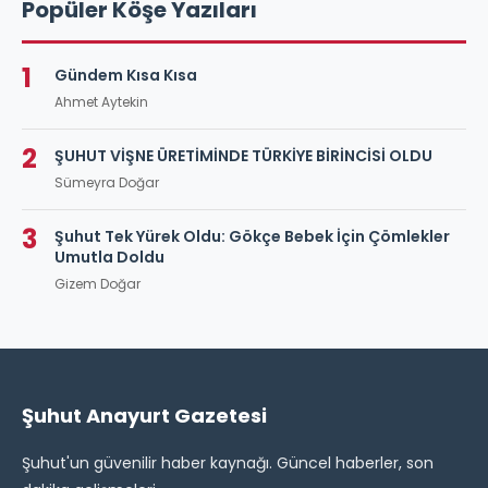
Popüler Köşe Yazıları
1
Gündem Kısa Kısa
Ahmet Aytekin
2
ŞUHUT VİŞNE ÜRETİMİNDE TÜRKİYE BİRİNCİSİ OLDU
Sümeyra Doğar
3
Şuhut Tek Yürek Oldu: Gökçe Bebek İçin Çömlekler
Umutla Doldu
Gizem Doğar
Şuhut Anayurt Gazetesi
Şuhut'un güvenilir haber kaynağı. Güncel haberler, son