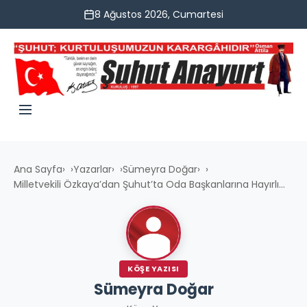
8 Ağustos 2026, Cumartesi
Ana Sayfa
›
Yazarlar
›
Sümeyra Doğar
›
Milletvekili Özkaya’dan Şuhut’ta Oda Başkanlarına Hayırlı...
KÖŞE YAZISI
Sümeyra Doğar