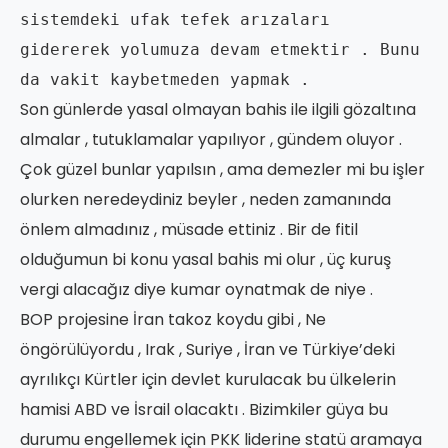
sistemdeki ufak tefek arızaları 
gidererek yolumuza devam etmektir . Bunu 
da vakit kaybetmeden yapmak .
Son günlerde yasal olmayan bahis ile ilgili gözaltına
almalar , tutuklamalar yapılıyor , gündem oluyor .
Çok güzel bunlar yapılsın , ama demezler mi bu işler
olurken neredeydiniz beyler , neden zamanında
önlem almadınız , müsade ettiniz . Bir de fitil
olduğumun bi konu yasal bahis mi olur , üç kuruş
vergi alacağız diye kumar oynatmak de niye .
BOP projesine İran takoz koydu gibi , Ne
öngörülüyordu , Irak , Suriye , İran ve Türkiye’deki
ayrılıkçı Kürtler için devlet kurulacak bu ülkelerin
hamisi ABD ve İsrail olacaktı . Bizimkiler güya bu
durumu engellemek için PKK liderine statü aramaya