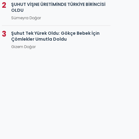
2
ŞUHUT VİŞNE ÜRETİMİNDE TÜRKİYE BİRİNCİSİ
OLDU
Sümeyra Doğar
3
Şuhut Tek Yürek Oldu: Gökçe Bebek İçin
Çömlekler Umutla Doldu
Gizem Doğar