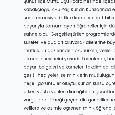
Şuhut İlçe Müftülüğü koordinesinde ilçede
Kabakçıoğlu 4-6 Yaş Kur’an Kurslarında e
sona ermesiyle birlikte karne ve harf biti
başarıyla tamamlayan öğrenciler için düz
sahne oldu. Gerçekleştirilen programlarda
sureleri ve duaları okuyarak ailelerine b
mutluluğu gözlerinden okunurken, veliler d
etmenin sevincini yaşadı. Törenlerde, ha
başarı belgeleri ve karneleri takdim edildi
çeşitli hediyeler ise miniklerin mutluluğu
neşeli görüntüler oluştu. Kur’an kursu öğr
erken yaşta verilen dini eğitimin çocuklar
vurgulandı. Emeği geçen din görevlilerine
velilere ve azimle öğrenen minik öğrencil