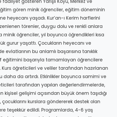
 faaliyet gösteren Yarışlı Köyü, Merkez ve
ğitim gören minik öğrenciler, eğitim döneminin
rme heyecanı yaşadı. Kur’an-ı Kerim harflerini
enlenen törenler, duygu dolu ve renkli anlara
 minik öğrenciler, yıl boyunca öğrendikleri kısa
üyük gurur yaşattı. Çocukların heyecanı ve
e evlatlarının bu anlamlı başarısına tanıklık
rf eğitimini başarıyla tamamlayan öğrencilere
. Kurs öğreticileri ve veliler tarafından hazırlanan
nu daha da artırdı. Etkinlikler boyunca samimi ve
eticileri tarafından yapılan değerlendirmelerde,
ın kişisel gelişimi açısından büyük önem taşıdığı
, çocuklarını kurslara göndererek destek olan
ere teşekkür edildi. Programlarda, 4-6 yaş