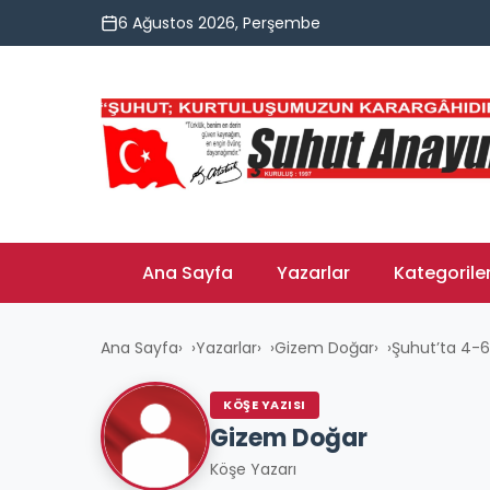
6 Ağustos 2026, Perşembe
Ana Sayfa
Yazarlar
Kategorile
Ana Sayfa
›
Yazarlar
›
Gizem Doğar
›
Şuhut’ta 4-6 
KÖŞE YAZISI
Gizem Doğar
Köşe Yazarı