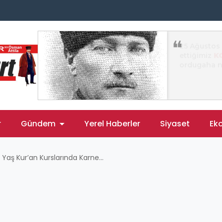
r
Gündem
Yerel Haberler
Siyaset
Ek
Yaş Kur’an Kurslarında Karne...