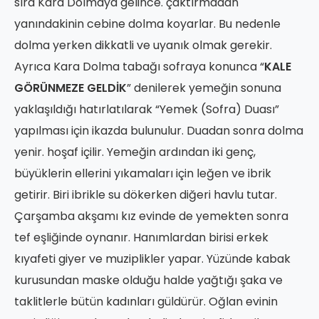
sıra Kara Dolmaya gelince. çaktırmadan
yanındakinin cebine dolma koyarlar. Bu nedenle
dolma yerken dikkatli ve uyanık olmak gerekir.
Ayrıca Kara Dolma tabağı sofraya konunca “
KALE
GÖRÜNMEZE GELDİK
” denilerek yemeğin sonuna
yaklaşıldığı hatırlatılarak “Yemek (Sofra) Duası”
yapılması için ikazda bulunulur. Duadan sonra dolma
yenir. hoşaf içilir. Yemeğin ardından iki genç,
büyüklerin ellerini yıkamaları için leğen ve ibrik
getirir. Biri ibrikle su dökerken diğeri havlu tutar.
Çarşamba akşamı kız evinde de yemekten sonra
tef eşliğinde oynanır. Hanımlardan birisi erkek
kıyafeti giyer ve muziplikler yapar. Yüzünde kabak
kurusundan maske olduğu halde yağtığı şaka ve
taklitlerle bütün kadınları güldürür. Oğlan evinin