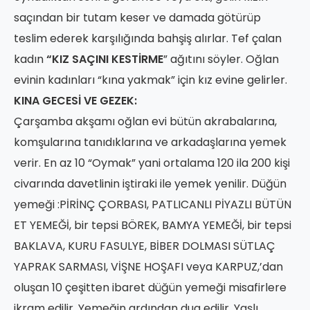
saçından bir tutam keser ve damada götürüp
teslim ederek karşılığında bahşiş alırlar. Tef çalan
kadın
“KIZ SAÇINI KESTİRME
” ağıtını söyler. Oğlan
evinin kadınları “kına yakmak” için kız evine gelirler.
KINA GECESİ VE GEZEK:
Çarşamba akşamı oğlan evi bütün akrabalarına,
komşularına tanıdıklarına ve arkadaşlarına yemek
verir. En az 10 “Oymak” yani ortalama 120 ila 200 kişi
civarında davetlinin iştiraki ile yemek yenilir. Düğün
yemeği :PİRİNÇ ÇORBASI, PATLICANLI PİYAZLI BÜTÜN
ET YEMEĞİ, bir tepsi BÖREK, BAMYA YEMEĞİ, bir tepsi
BAKLAVA, KURU FASULYE, BİBER DOLMASI SÜTLAÇ
YAPRAK SARMASI, VİŞNE HOŞAFI veya KARPUZ,’dan
oluşan 10 çeşitten ibaret düğün yemeği misafirlere
ikram edilir. Yemeğin ardından dua edilir. Yaşlı