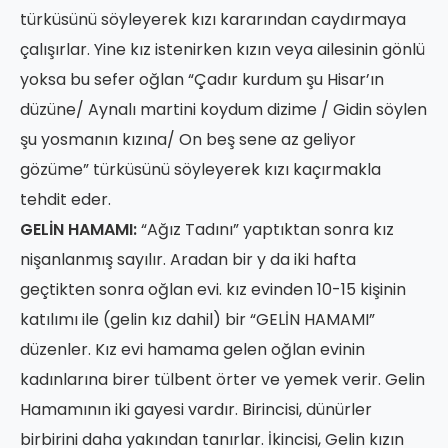
türküsünü söyleyerek kızı kararından caydırmaya
çalışırlar. Yine kız istenirken kızın veya ailesinin gönlü
yoksa bu sefer oğlan “Çadır kurdum şu Hisar’ın
düzüne/ Aynalı martini koydum dizime / Gidin söylen
şu yosmanın kızına/ On beş sene az geliyor
gözüme” türküsünü söyleyerek kızı kaçırmakla
tehdit eder.
GELİN HAMAMI:
“Ağız Tadını” yaptıktan sonra kız
nişanlanmış sayılır. Aradan bir y da iki hafta
geçtikten sonra oğlan evi. kız evinden 10-15 kişinin
katılımı ile (gelin kız dahil) bir “GELİN HAMAMI”
düzenler. Kız evi hamama gelen oğlan evinin
kadınlarına birer tülbent örter ve yemek verir. Gelin
Hamamının iki gayesi vardır. Birincisi, dünürler
birbirini daha yakından tanırlar. İkincisi, Gelin kızın