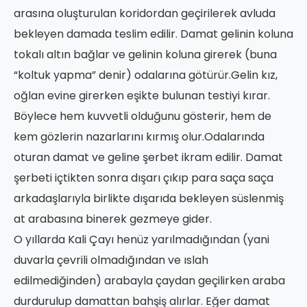
arasına oluşturulan koridordan geçirilerek avluda
bekleyen damada teslim edilir. Damat gelinin koluna
tokalı altın bağlar ve gelinin koluna girerek (buna
“koltuk yapma” denir) odalarına götürür.Gelin kız,
oğlan evine girerken eşikte bulunan testiyi kırar.
Böylece hem kuvvetli olduğunu gösterir, hem de
kem gözlerin nazarlarını kırmış olur.Odalarında
oturan damat ve geline şerbet ikram edilir. Damat
şerbeti içtikten sonra dışarı çıkıp para saça saça
arkadaşlarıyla birlikte dışarıda bekleyen süslenmiş
at arabasına binerek gezmeye gider.
O yıllarda Kali Çayı henüz yarılmadığından (yani
duvarla çevrili olmadığından ve ıslah
edilmediğinden) arabayla çaydan geçilirken araba
durdurulup damattan bahşiş alırlar. Eğer damat