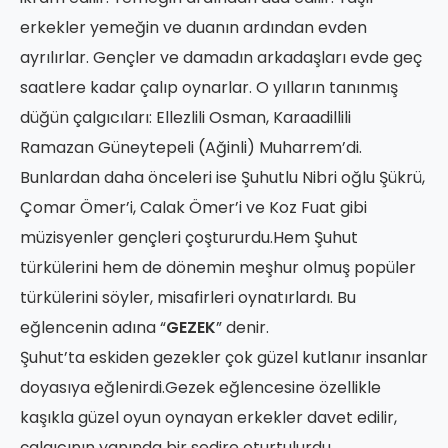
erkekler yemeğin ve duanın ardından evden
ayrılırlar. Gençler ve damadın arkadaşları evde geç
saatlere kadar çalıp oynarlar. O yılların tanınmış
düğün çalgıcıları: Ellezlili Osman, Karaadillili
Ramazan Güneytepeli (Ağinli) Muharrem’di.
Bunlardan daha önceleri ise Şuhutlu Nibri oğlu Şükrü,
Çomar Ömer’i, Calak Ömer’i ve Koz Fuat gibi
müzisyenler gençleri çoştururdu.Hem Şuhut
türkülerini hem de dönemin meşhur olmuş popüler
türkülerini söyler, misafirleri oynatırlardı. Bu
eğlencenin adına “
GEZEK
” denir.
Şuhut’ta eskiden gezekler çok güzel kutlanır insanlar
doyasıya eğlenirdi.Gezek eğlencesine özellikle
kaşıkla güzel oyun oynayan erkekler davet edilir,
çalgıcının yanında bir sedire oturtulurdu.