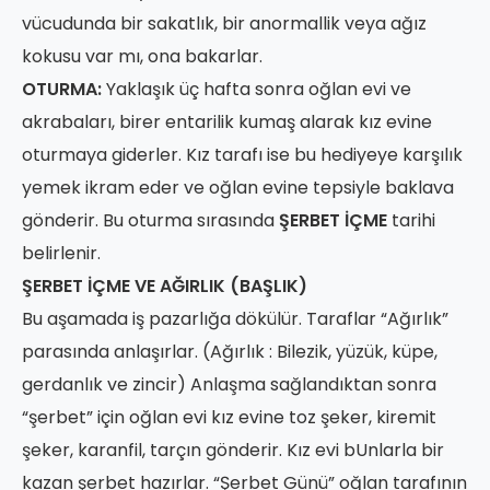
vücudunda bir sakatlık, bir anormallik veya ağız
kokusu var mı, ona bakarlar.
OTURMA:
Yaklaşık üç hafta sonra oğlan evi ve
akrabaları, birer entarilik kumaş alarak kız evine
oturmaya giderler. Kız tarafı ise bu hediyeye karşılık
yemek ikram eder ve oğlan evine tepsiyle baklava
gönderir. Bu oturma sırasında
ŞERBET İÇME
tarihi
belirlenir.
ŞERBET İÇME VE AĞIRLIK (BAŞLIK)
Bu aşamada iş pazarlığa dökülür. Taraflar “Ağırlık”
parasında anlaşırlar. (Ağırlık : Bilezik, yüzük, küpe,
gerdanlık ve zincir) Anlaşma sağlandıktan sonra
“şerbet” için oğlan evi kız evine toz şeker, kiremit
şeker, karanfil, tarçın gönderir. Kız evi bUnlarla bir
kazan şerbet hazırlar. “Şerbet Günü” oğlan tarafının