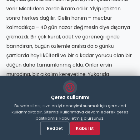
verir Misafirlere zerde ikram edilir. Yİyip içtikten
sonra herkes dağılır. Gelin hanım – mecbur
kalmadıkça – 40 gün nazar değmesin diye dışarıya
çıkmazdı. Bir çok kural, adet ve göreneği içinde
barındıran, bugün özlemle anılsa da o günkü
şartlarda hayli külfetli ve bir o kadar yorucu olan bir
düğün daha tamamlanmış oldu. Onlar ersin
muradına, biz çıkalım kerevetine. Yukarıda
sıraladığımız düğün adetleri ve gelenekleri, asırlar
içinde oluşmuş, benimsenmiş ve uygulanmıştır.
Çerez Kullanımı
Şuhut halk kültürünün önemli bir parçası olan
Bu web sitesi, size en iyi deneyimi sunmak için çerezleri
düğünler, aynı zamanda sosyalleşmeye ve
kullanmaktadır. Sitemizi kullanmaya devam ederek çerez
politikamızı kabul etmiş olursunuz.
toplumsal gelişmeye neden olmaktadır. Meşru
Reddet
Kabul Et
evlilik ve yuva kurmak, hem neslin devamını sağlar,
hem de sağlıklı bir cemiyet hayatı oluşturur. Çünkü