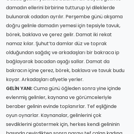
damadın ellerini birbirine tutturup iyi dileklerde
bulunarak odadan ayrılır. Perşembe günü akşama
doğru gelinle damadın yemesi için tepsiyle tavuk,
börek, baklava ve çerez gelir. Damat iki rekat
namaz kılar. Şuhut’ta damlar düz ve toprak
olduğundan sağdıç ve arkadaşları bir bakraca ip
bağlayarak bacadan aşağı sallar. Damat da
bakracın içine çerez, börek, baklava ve tavuk budu
koyar. Arkadaşları afiyetle yerler.
GELİN YANI:
Cuma günü öğleden sonra yine içinde
evlenmiş gelinler, kaynana ve görümceleriyle
beraber gelinin evinde toplanırlar. Tef eşliğinde
oyun oynarlar. Kaynanalar, gelinlerini çok
sevdiklerini göstermek için, herkes kendi gelininin
başında çevirdikten sonra parayı tef çalan kadına