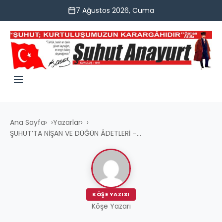
7 Ağustos 2026, Cuma
Ana Sayfa
›
Yazarlar
›
ŞUHUT’TA NİŞAN VE DÜĞÜN ÂDETLERİ –...
KÖŞE YAZISI
Köşe Yazarı