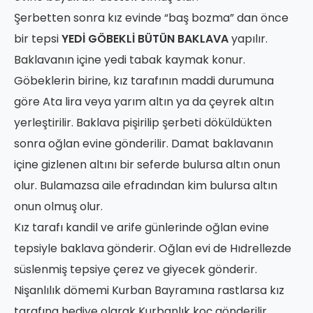
Şerbetten sonra kız evinde “baş bozma” dan önce
bir tepsi
YEDİ GÖBEKLİ BÜTÜN BAKLAVA
yapılır.
Baklavanın içine yedi tabak kaymak konur.
Göbeklerin birine, kız tarafının maddi durumuna
göre Ata lira veya yarım altın ya da çeyrek altın
yerleştirilir. Baklava pişirilip şerbeti döküldükten
sonra oğlan evine gönderilir. Damat baklavanın
içine gizlenen altını bir seferde bulursa altın onun
olur. Bulamazsa aile efradından kim bulursa altın
onun olmuş olur.
Kız tarafı kandil ve arife günlerinde oğlan evine
tepsiyle baklava gönderir. Oğlan evi de Hıdrellezde
süslenmiş tepsiye çerez ve giyecek gönderir.
Nişanlılık dömemi Kurban Bayramına rastlarsa kız
tarafına hediye olarak Kurbanlık koç gönderilir.