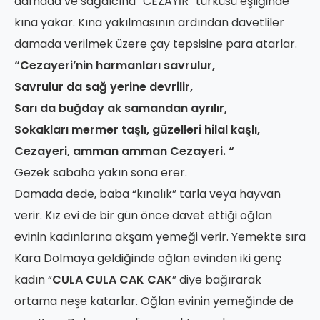
damada ve sağdıcına “CEZAYİR” türküsü eşliğinde
kına yakar. Kına yakılmasının ardından davetliler
damada verilmek üzere çay tepsisine para atarlar.
“Cezayeri’nin harmanları savrulur,
Savrulur da sağ yerine devrilir,
Sarı da buğday ak samandan ayrılır,
Sokakları mermer taşlı, güzelleri hilal kaşlı,
Cezayeri, amman amman Cezayeri. “
Gezek sabaha yakın sona erer.
Damada dede, baba “kınalık” tarla veya hayvan
verir. Kız evi de bir gün önce davet ettiği oğlan
evinin kadınlarına akşam yemeği verir. Yemekte sıra
Kara Dolmaya geldiğinde oğlan evinden iki genç
kadın “
CULA CULA CAK CAK
” diye bağırarak
ortama neşe katarlar. Oğlan evinin yemeğinde de