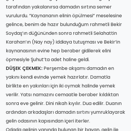
tarafından yakalanırsa damadın sırtına semer
vurulurdu. ”Kaynananın elinin öpülmesi” meselesine
gelince, benim de hazır bulunduğum rahmetli Bekir
Soydaş’ın düğününden sonra rahmetli Selahattin
Karahan’ın (Nay nay) iddiaya tutuşması ve Bekir’in
kaynanasının evine hep beraber gidilerek elini
öpmesiyle Şuhut’ta adet haline geldi.
DÜŞEK ÇEKMEK:
Perşembe akşamı damadın en
yakını kendi evinde yemek hazırlatır. Damatla
birlikte en yakınları için iki oymak halinde yemek
verilir. Yatsı namazını cemaatle beraber kıldıktan
sonra eve gelinir. Dini nikah kıyılır. Dua edilir. Duanın
ardından arkadaşları damadın sırtını yumruklayarak
gelin odasının kapısından içeri iterler.
Odada gelinin yanında bulunan bir bayan, gelin ile