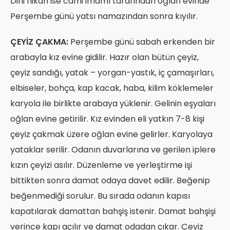
Dini nikah ise cami imamı tarafından oğlan evinde
Perşembe günü yatsı namazından sonra kıyılır.
ÇEYİZ ÇAKMA:
Perşembe günü sabah erkenden bir
arabayla kız evine gidilir. Hazır olan bütün çeyiz,
çeyiz sandığı, yatak – yorgan-yastık, iç çamaşırları,
elbiseler, bohça, kap kacak, haba, kilim köklemeler
karyola ile birlikte arabaya yüklenir. Gelinin eşyaları
oğlan evine getirilir. Kız evinden eli yatkın 7-8 kişi
çeyiz çakmak üzere oğlan evine gelirler. Karyolaya
yataklar serilir. Odanın duvarlarına ve gerilen iplere
kızın çeyizi asılır. Düzenleme ve yerleştirme işi
bittikten sonra damat odaya davet edilir. Beğenip
beğenmediği sorulur. Bu sırada odanın kapısı
kapatılarak damattan bahşiş istenir. Damat bahşişi
verince kapı açılır ve damat odadan çıkar. Çeyiz