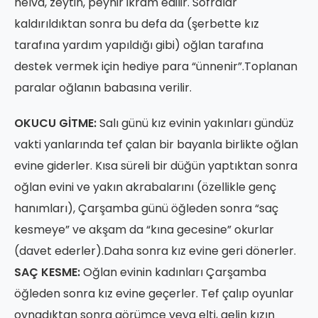
helva, zeytin, peynir ikram edilir. Sofralar
kaldırıldıktan sonra bu defa da (şerbette kız
tarafına yardım yapıldığı gibi) oğlan tarafına
destek vermek için hediye para “ünnenir”.Toplanan
paralar oğlanın babasına verilir.
OKUCU GİTME:
Salı günü kız evinin yakınları gündüz
vakti yanlarında tef çalan bir bayanla birlikte oğlan
evine giderler. Kısa süreli bir düğün yaptıktan sonra
oğlan evini ve yakın akrabalarını (özellikle genç
hanımları), Çarşamba günü öğleden sonra “saç
kesmeye” ve akşam da “kına gecesine” okurlar
(davet ederler).Daha sonra kız evine geri dönerler.
SAÇ KESME:
Oğlan evinin kadınları Çarşamba
öğleden sonra kız evine geçerler. Tef çalıp oyunlar
oynadıktan sonra görümce veya elti, gelin kızın