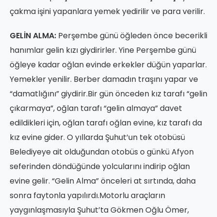
çakma işini yapanlara yemek yedirilir ve para verilir.
GELİN ALMA:
Perşembe günü öğleden önce becerikli
hanımlar gelin kızı giydirirler. Yine Perşembe günü
öğleye kadar oğlan evinde erkekler düğün yaparlar.
Yemekler yenilir. Berber damadın traşını yapar ve
“damatlığını” giydirir.Bir gün önceden kız tarafı “gelin
çıkarmaya”, oğlan tarafı “gelin almaya” davet
edildikleri için, oğlan tarafı oğlan evine, kız tarafı da
kız evine gider. O yıllarda Şuhut’un tek otobüsü
Belediyeye ait olduğundan otobüs o günkü Afyon
seferinden döndüğünde yolcularını indirip oğlan
evine gelir. “Gelin Alma” önceleri at sırtında, daha
sonra faytonla yapılırdı.Motorlu araçların
yaygınlaşmasıyla Şuhut’ta Gökmen Oğlu Ömer,