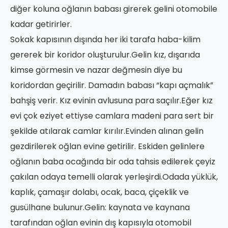
diğer koluna oğlanın babası girerek gelini otomobile
kadar getirirler.
Sokak kapısının dışında her iki tarafa haba-kilim
gererek bir koridor oluşturulur.Gelin kız, dışarıda
kimse görmesin ve nazar değmesin diye bu
koridordan geçirilir. Damadın babası “kapı açmalık”
bahşiş verir. Kız evinin avlusuna para saçılır.Eğer kız
evi çok eziyet ettiyse camlara madeni para sert bir
şekilde atılarak camlar kırılır.Evinden alınan gelin
gezdirilerek oğlan evine getirilir. Eskiden gelinlere
oğlanın baba ocağında bir oda tahsis edilerek çeyiz
çakılan odaya temelli olarak yerleşirdi.Odada yüklük,
kaplık, çamaşır dolabı, ocak, baca, çiçeklik ve
gusülhane bulunur.Gelin: kaynata ve kaynana
tarafından oğlan evinin dış kapısıyla otomobil