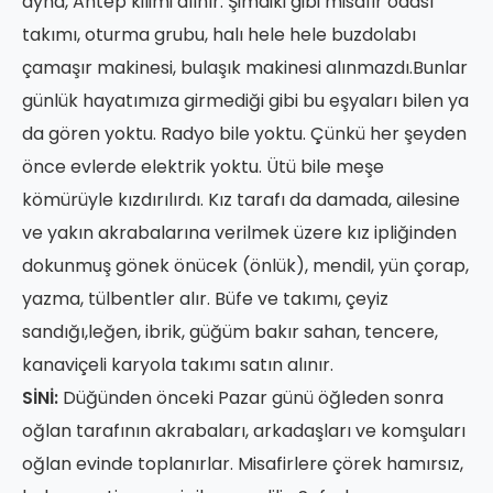
ayna, Antep kilimi alınır. Şimdiki gibi misafir odası
takımı, oturma grubu, halı hele hele buzdolabı
çamaşır makinesi, bulaşık makinesi alınmazdı.Bunlar
günlük hayatımıza girmediği gibi bu eşyaları bilen ya
da gören yoktu. Radyo bile yoktu. Çünkü her şeyden
önce evlerde elektrik yoktu. Ütü bile meşe
kömürüyle kızdırılırdı. Kız tarafı da damada, ailesine
ve yakın akrabalarına verilmek üzere kız ipliğinden
dokunmuş gönek önücek (önlük), mendil, yün çorap,
yazma, tülbentler alır. Büfe ve takımı, çeyiz
sandığı,leğen, ibrik, güğüm bakır sahan, tencere,
kanaviçeli karyola takımı satın alınır.
SİNİ:
Düğünden önceki Pazar günü öğleden sonra
oğlan tarafının akrabaları, arkadaşları ve komşuları
oğlan evinde toplanırlar. Misafirlere çörek hamırsız,