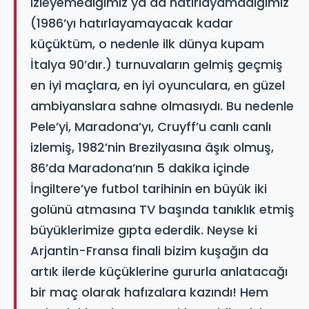
izleyemediğimiz ya da hatırlayamadığımız
(1986’yı hatırlayamayacak kadar
küçüktüm, o nedenle ilk dünya kupam
İtalya 90’dır.) turnuvaların gelmiş geçmiş
en iyi maçlara, en iyi oyunculara, en güzel
ambiyanslara sahne olmasıydı. Bu nedenle
Pele’yi, Maradona’yı, Cruyff’u canlı canlı
izlemiş, 1982’nin Brezilyasına âşık olmuş,
86’da Maradona’nın 5 dakika içinde
İngiltere’ye futbol tarihinin en büyük iki
golünü atmasına TV başında tanıklık etmiş
büyüklerimize gıpta ederdik. Neyse ki
Arjantin-Fransa finali bizim kuşağın da
artık ilerde küçüklerine gururla anlatacağı
bir maç olarak hafızalara kazındı! Hem