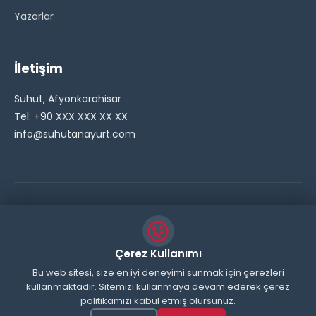
Yazarlar
İletişim
Suhut, Afyonkarahisar
Tel: +90 XXX XXX XX XX
info@suhutanayurt.com
© 2026 Şuhut Anayurt Gazetesi. Tüm hakları saklıdır.
// Side Widget Resim Fix (Dosya önbelleğini aşmak için
Çerez Kullanımı
inline ekliyoruz) function suhut_widget_image_fix() {
Bu web sitesi, size en iyi deneyimi sunmak için çerezleri
kullanmaktadır. Sitemizi kullanmaya devam ederek çerez
echo '
'; } add_action('wp_head',
politikamızı kabul etmiş olursunuz.
'suhut_widget_image_fix'); // JavaScript ile sticky