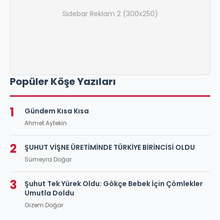
Sidebar Reklam 2 (300x250)
Popüler Köşe Yazıları
1
Gündem Kısa Kısa
Ahmet Aytekin
2
ŞUHUT VİŞNE ÜRETİMİNDE TÜRKİYE BİRİNCİSİ OLDU
Sümeyra Doğar
3
Şuhut Tek Yürek Oldu: Gökçe Bebek İçin Çömlekler
Umutla Doldu
Gizem Doğar