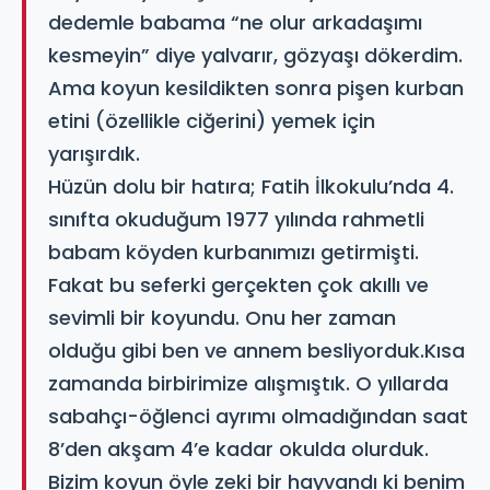
dedemle babama “ne olur arkadaşımı
kesmeyin” diye yalvarır, gözyaşı dökerdim.
Ama koyun kesildikten sonra pişen kurban
etini (özellikle ciğerini) yemek için
yarışırdık.
Hüzün dolu bir hatıra; Fatih İlkokulu’nda 4.
sınıfta okuduğum 1977 yılında rahmetli
babam köyden kurbanımızı getirmişti.
Fakat bu seferki gerçekten çok akıllı ve
sevimli bir koyundu. Onu her zaman
olduğu gibi ben ve annem besliyorduk.Kısa
zamanda birbirimize alışmıştık. O yıllarda
sabahçı-öğlenci ayrımı olmadığından saat
8’den akşam 4’e kadar okulda olurduk.
Bizim koyun öyle zeki bir hayvandı ki benim