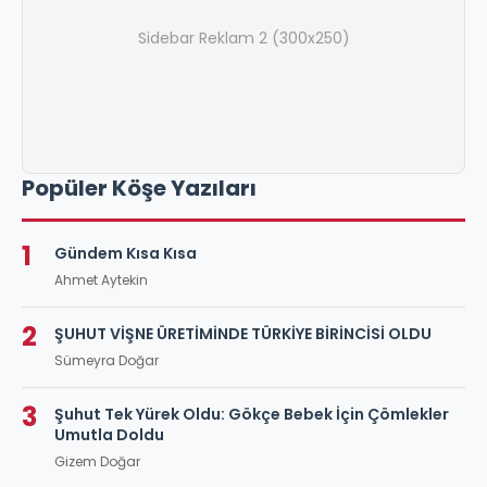
Sidebar Reklam 2 (300x250)
Popüler Köşe Yazıları
1
Gündem Kısa Kısa
Ahmet Aytekin
2
ŞUHUT VİŞNE ÜRETİMİNDE TÜRKİYE BİRİNCİSİ OLDU
Sümeyra Doğar
3
Şuhut Tek Yürek Oldu: Gökçe Bebek İçin Çömlekler
Umutla Doldu
Gizem Doğar