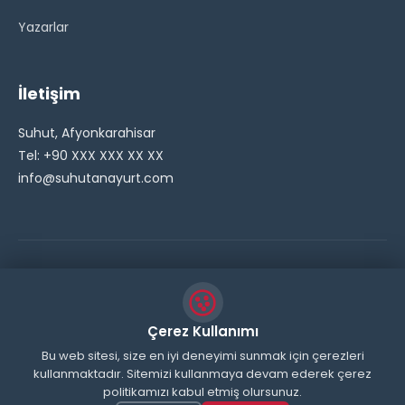
Yazarlar
İletişim
Suhut, Afyonkarahisar
Tel: +90 XXX XXX XX XX
info@suhutanayurt.com
© 2026 Şuhut Anayurt Gazetesi. Tüm hakları saklıdır.
// Side Widget Resim Fix (Dosya önbelleğini aşmak için
Çerez Kullanımı
inline ekliyoruz) function suhut_widget_image_fix() {
Bu web sitesi, size en iyi deneyimi sunmak için çerezleri
kullanmaktadır. Sitemizi kullanmaya devam ederek çerez
echo '
'; } add_action('wp_head',
politikamızı kabul etmiş olursunuz.
'suhut_widget_image_fix'); // JavaScript ile sticky