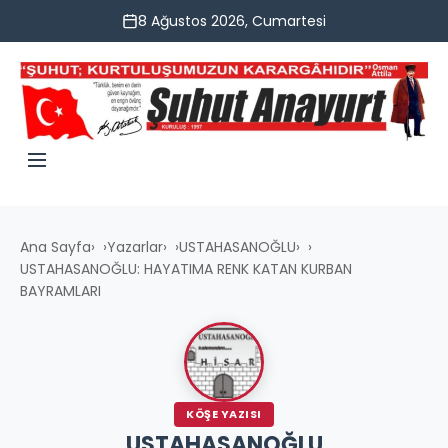
8 Ağustos 2026, Cumartesi
Ana Sayfa
›
Yazarlar
›
USTAHASANOĞLU
›
USTAHASANOĞLU: HAYATIMA RENK KATAN KURBAN
BAYRAMLARI
KÖŞE YAZISI
USTAHASANOĞLU