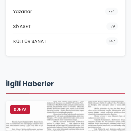
Yazarlar
774
SİYASET
179
KÜLTÜR SANAT
147
İlgili Haberler
DÜNYA