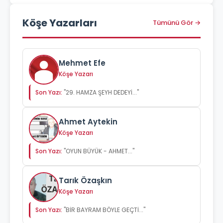
Köşe Yazarları
Tümünü Gör →
Mehmet Efe
Köşe Yazarı
Son Yazı:
"29. HAMZA ŞEYH DEDEYİ..."
Ahmet Aytekin
Köşe Yazarı
Son Yazı:
"OYUN BÜYÜK - AHMET..."
Tarık Özaşkın
Köşe Yazarı
Son Yazı:
"BİR BAYRAM BÖYLE GEÇTİ..."