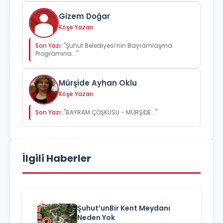
Gizem Doğar
Köşe Yazarı
Son Yazı:
"Şuhut Belediyesi’nin Bayramlaşma
Programına..."
Mürşide Ayhan Oklu
Köşe Yazarı
Son Yazı:
"BAYRAM ÇOŞKUSU - MÜRŞİDE..."
İlgili Haberler
Şuhut’unBir Kent Meydanı
Neden Yok