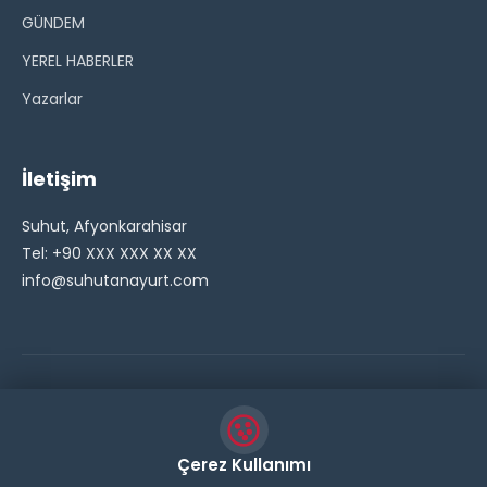
GÜNDEM
YEREL HABERLER
Yazarlar
İletişim
Suhut, Afyonkarahisar
Tel: +90 XXX XXX XX XX
info@suhutanayurt.com
© 2026 Şuhut Anayurt Gazetesi. Tüm hakları saklıdır.
// Side Widget Resim Fix (Dosya önbelleğini aşmak için
Çerez Kullanımı