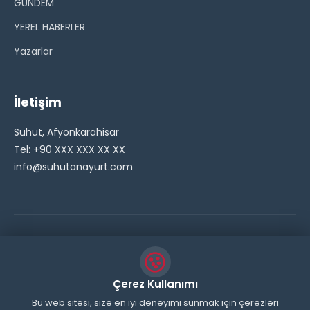
GÜNDEM
YEREL HABERLER
Yazarlar
İletişim
Suhut, Afyonkarahisar
Tel: +90 XXX XXX XX XX
info@suhutanayurt.com
© 2026 Şuhut Anayurt Gazetesi. Tüm hakları saklıdır.
// Side Widget Resim Fix (Dosya önbelleğini aşmak için
Çerez Kullanımı
inline ekliyoruz) function suhut_widget_image_fix() {
Bu web sitesi, size en iyi deneyimi sunmak için çerezleri