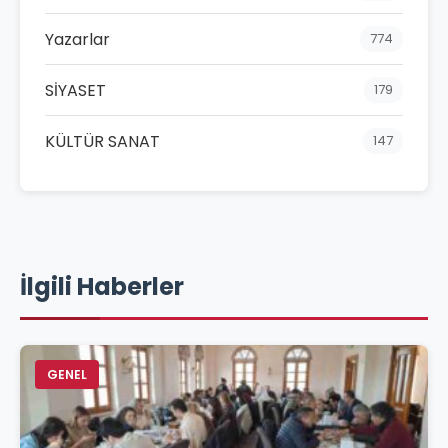
Yazarlar
774
SİYASET
179
KÜLTÜR SANAT
147
İlgili Haberler
GENEL