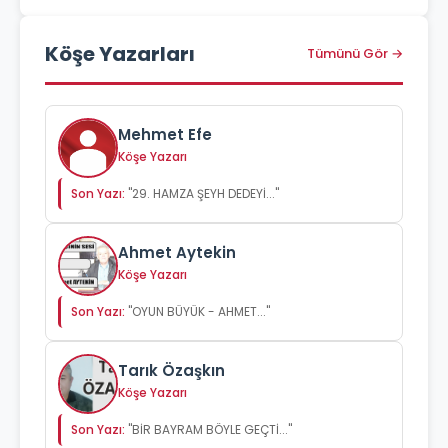
Köşe Yazarları
Tümünü Gör →
Mehmet Efe
Köşe Yazarı
Son Yazı:
"29. HAMZA ŞEYH DEDEYİ..."
Ahmet Aytekin
Köşe Yazarı
Son Yazı:
"OYUN BÜYÜK - AHMET..."
Tarık Özaşkın
Köşe Yazarı
Son Yazı:
"BİR BAYRAM BÖYLE GEÇTİ..."