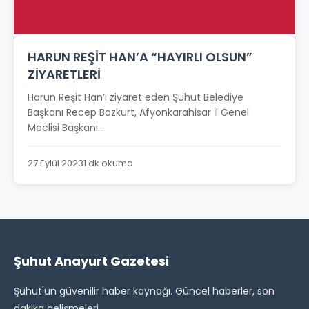
HARUN REŞİT HAN’A “HAYIRLI OLSUN”
ZİYARETLERİ
Harun Reşit Han’ı ziyaret eden Şuhut Belediye
Başkanı Recep Bozkurt, Afyonkarahisar İl Genel
Meclisi Başkanı...
27 Eylül 2023
1 dk okuma
Şuhut Anayurt Gazetesi
Şuhut'un güvenilir haber kaynağı. Güncel haberler, son
dakika gelişmeleri.