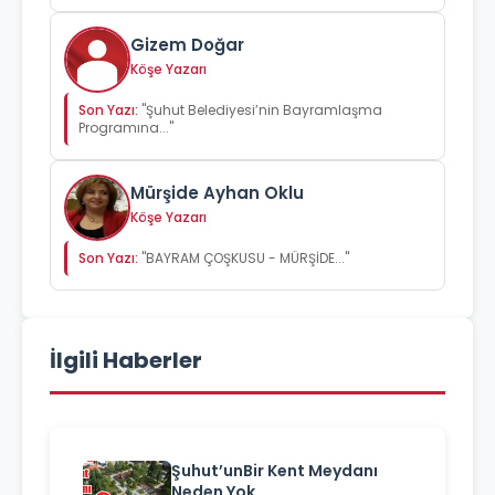
Gizem Doğar
Köşe Yazarı
Son Yazı:
"Şuhut Belediyesi’nin Bayramlaşma
Programına..."
Mürşide Ayhan Oklu
Köşe Yazarı
Son Yazı:
"BAYRAM ÇOŞKUSU - MÜRŞİDE..."
İlgili Haberler
Şuhut’unBir Kent Meydanı
Neden Yok