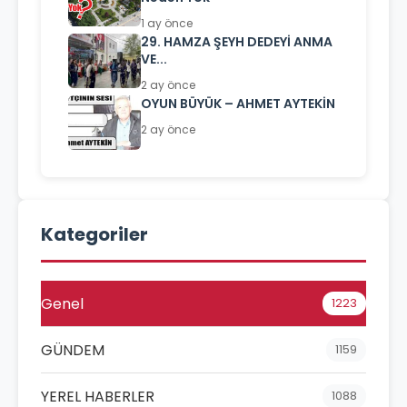
1 ay önce
29. HAMZA ŞEYH DEDEYİ ANMA
VE...
2 ay önce
OYUN BÜYÜK – AHMET AYTEKİN
2 ay önce
Kategoriler
Genel
1223
GÜNDEM
1159
YEREL HABERLER
1088