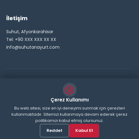
İletişim
Suhut, Afyonkarahisar
Tel: +90 XXX XXX XX XX
info@suhutanayurt.com
© 2026 Şuhut Anayurt Gazetesi. Tüm hakları saklıdır.
// Side Widget Resim Fix (Dosya önbelleğini aşmak için
Çerez Kullanımı
inline ekliyoruz) function suhut_widget_image_fix() {
Bu web sitesi, size en iyi deneyimi sunmak için çerezleri
kullanmaktadır. Sitemizi kullanmaya devam ederek çerez
echo '
'; } add_action('wp_head',
politikamızı kabul etmiş olursunuz.
'suhut_widget_image_fix'); // JavaScript ile sticky
header'ı engelle function remove_sticky_header_js() {
Reddet
Kabul Et
?>