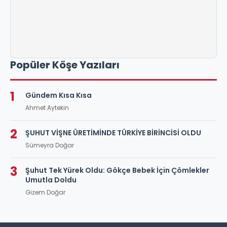
Popüler Köşe Yazıları
1
Gündem Kısa Kısa
Ahmet Aytekin
2
ŞUHUT VİŞNE ÜRETİMİNDE TÜRKİYE BİRİNCİSİ OLDU
Sümeyra Doğar
3
Şuhut Tek Yürek Oldu: Gökçe Bebek İçin Çömlekler
Umutla Doldu
Gizem Doğar