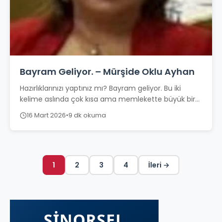
Bayram Geliyor. – Mürşide Oklu Ayhan
Hazırlıklarınızı yaptınız mı? Bayram geliyor. Bu iki
kelime aslında çok kısa ama memlekette büyük bir
hareket başlatır. Oruç tutmanın ardından...
16 Mart 2026
•
9 dk okuma
1
2
3
4
İleri →