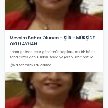
Mevsim Bahar Olunca – ŞİİR – MÜRŞİDE
OKLU AYHAN
Bahar gelince açılır gönlümün kapıları,Tatlı bir bâd-ı
sabâ çözer gönül sırları.Dalda yeşeren ümit naz ile
boy gösterir,Bülbül figân eyledikçe coşar...
6 Nisan 2026
•
1 dk okuma