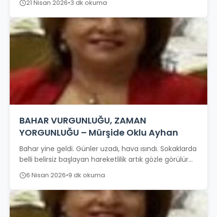
21 Nisan 2026
•
3 dk okuma
BAHAR VURGUNLUĞU, ZAMAN
YORGUNLUĞU – Mürşide Oklu Ayhan
Bahar yine geldi. Günler uzadı, hava ısındı. Sokaklarda
belli belirsiz başlayan hareketlilik artık gözle görülür
hâle geldi. Ağaçlar tomurcuklandı, parklar...
6 Nisan 2026
•
9 dk okuma