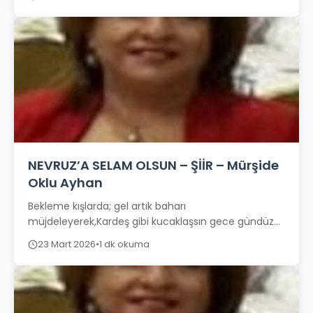
NEVRUZ’A SELAM OLSUN – ŞİİR – Mürşide
Oklu Ayhan
Bekleme kışlarda; gel artık baharı
müjdeleyerek,Kardeş gibi kucaklaşsın gece gündüz
eşitlenerek,Birleşsin eller, birleşsin gönüller
23 Mart 2026
•
1 dk okuma
affederek,Yeni günde, yeni baharla, yeniden doğ...