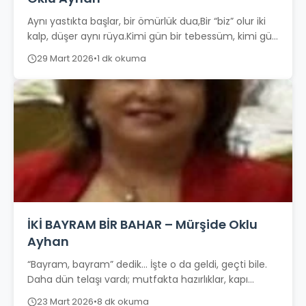
Aynı yastıkta başlar, bir ömürlük dua,Bir “biz” olur iki
kalp, düşer aynı rüya.Kimi gün bir tebessüm, kimi gün
sessizlik,Sevda büyür...
29 Mart 2026
•
1 dk okuma
İKİ BAYRAM BİR BAHAR – Mürşide Oklu
Ayhan
“Bayram, bayram” dedik… İşte o da geldi, geçti bile.
Daha dün telaşı vardı; mutfakta hazırlıklar, kapı
önlerinde beklenen misafirler, gönülden...
23 Mart 2026
•
8 dk okuma