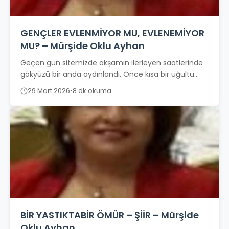
GENÇLER EVLENMİYOR MU, EVLENEMİYOR
MU? – Mürşide Oklu Ayhan
Geçen gün sitemizde akşamın ilerleyen saatlerinde
gökyüzü bir anda aydınlandı. Önce kısa bir uğultu
duyuldu, ardından karanlığı yaran renkli ışıklar…...
29 Mart 2026
•
8 dk okuma
BİR YASTIKTABİR ÖMÜR – ŞİİR – Mürşide
Oklu Ayhan