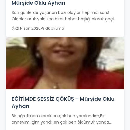
Mürşide Oklu Ayhan
Son günlerde yaşanan bazı olaylar hepimizi sarstı.
Olanlar artık yalnızca birer haber başlığı olarak geçip
gitmiyor. Her yeni gelişme, zihnimizde...
21 Nisan 2026
•
9 dk okuma
EĞİTİMDE SESSİZ ÇÖKÜŞ – Mürşide Oklu
Ayhan
Bir öğretmen olarak en çok ben yaralandım,Bir
anneyim içim yandı, en çok ben öldümBir yanda
sınıfın ağır, bitmeyen yükü,Bir yanda...