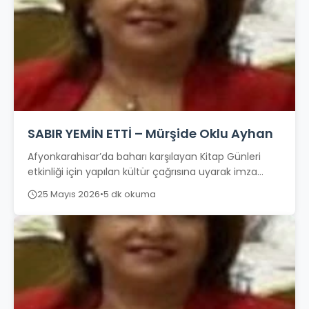
SABIR YEMİN ETTİ – Mürşide Oklu Ayhan
Afyonkarahisar’da baharı karşılayan Kitap Günleri
etkinliği için yapılan kültür çağrısına uyarak imza
gününe geldiğimde, beni bambaşka bir duygu selinin
25 Mayıs 2026
•
5 dk okuma
beklediğini...