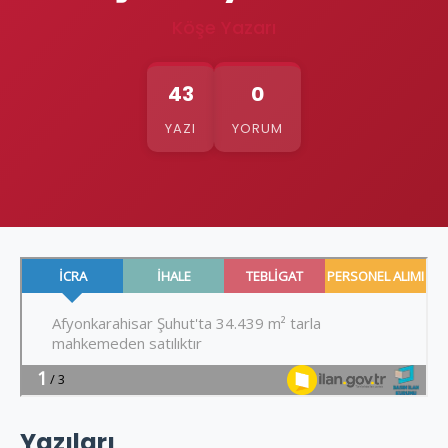
Köşe Yazarı
43
0
YAZI
YORUM
Yazıları