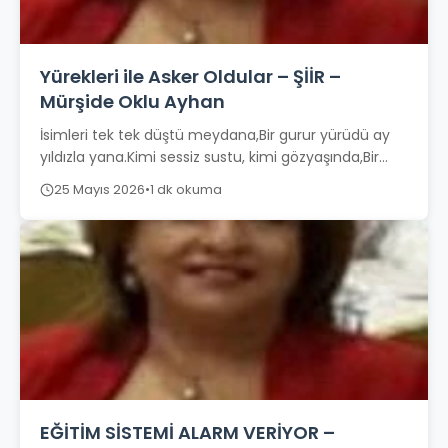
Yürekleri ile Asker Oldular – ŞİİR –
Mürşide Oklu Ayhan
İsimleri tek tek düştü meydana,Bir gurur yürüdü ay
yıldızla yana.Kimi sessiz sustu, kimi gözyaşında,Bir
vatan çarpıyordu her bir yanında. Titriyordu...
25 Mayıs 2026
•
1 dk okuma
EĞİTİM SİSTEMİ ALARM VERİYOR –