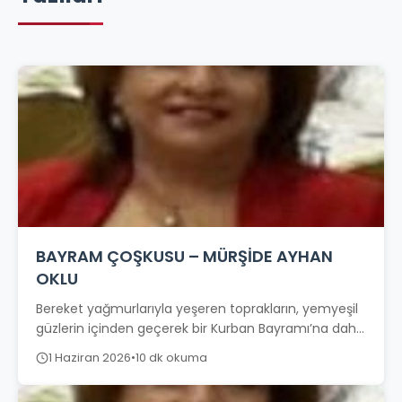
BAYRAM ÇOŞKUSU – MÜRŞİDE AYHAN
OKLU
Bereket yağmurlarıyla yeşeren toprakların, yemyeşil
güzlerin içinden geçerek bir Kurban Bayramı’na daha
ulaşıyoruz. Bayramlar insanın yalnız takvimine değil,
1 Haziran 2026
•
10 dk okuma
kalbine de...