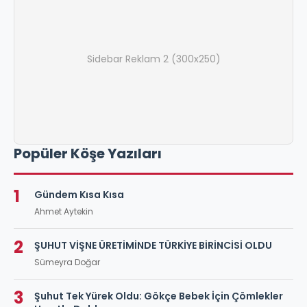
Sidebar Reklam 2 (300x250)
Popüler Köşe Yazıları
1
Gündem Kısa Kısa
Ahmet Aytekin
2
ŞUHUT VİŞNE ÜRETİMİNDE TÜRKİYE BİRİNCİSİ OLDU
Sümeyra Doğar
3
Şuhut Tek Yürek Oldu: Gökçe Bebek İçin Çömlekler