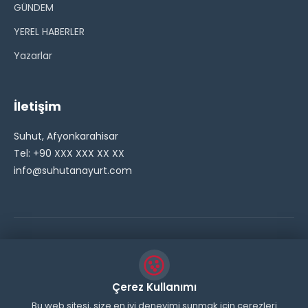
GÜNDEM
YEREL HABERLER
Yazarlar
İletişim
Suhut, Afyonkarahisar
Tel: +90 XXX XXX XX XX
info@suhutanayurt.com
© 2026 Şuhut Anayurt Gazetesi. Tüm hakları saklıdır.
// Side Widget Resim Fix (Dosya önbelleğini aşmak için
Çerez Kullanımı
inline ekliyoruz) function suhut_widget_image_fix() {
Bu web sitesi, size en iyi deneyimi sunmak için çerezleri