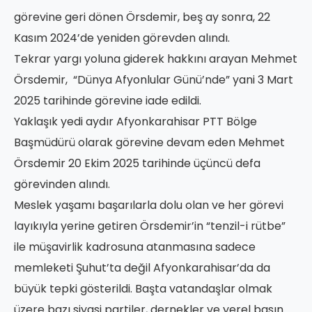
görevine geri dönen Örsdemir, beş ay sonra, 22
Kasım 2024’de yeniden görevden alındı.
Tekrar yargı yoluna giderek hakkını arayan Mehmet
Örsdemir, “Dünya Afyonlular Günü’nde” yani 3 Mart
2025 tarihinde görevine iade edildi.
Yaklaşık yedi aydır Afyonkarahisar PTT Bölge
Başmüdürü olarak görevine devam eden Mehmet
Örsdemir 20 Ekim 2025 tarihinde üçüncü defa
görevinden alındı.
Meslek yaşamı başarılarla dolu olan ve her görevi
layıkıyla yerine getiren Örsdemir’in “tenzil-i rütbe”
ile müşavirlik kadrosuna atanmasına sadece
memleketi Şuhut’ta değil Afyonkarahisar’da da
büyük tepki gösterildi. Başta vatandaşlar olmak
üzere bazı siyasi partiler, dernekler ve yerel basın