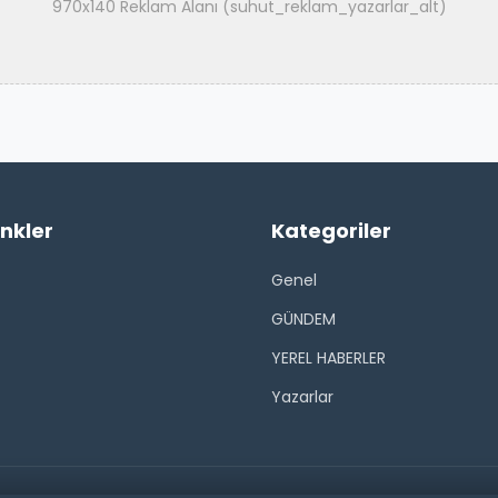
970x140 Reklam Alanı (suhut_reklam_yazarlar_alt)
inkler
Kategoriler
Genel
GÜNDEM
YEREL HABERLER
Yazarlar