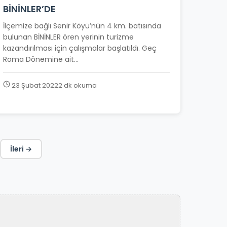
BİNİNLER’DE
İlçemize bağlı Senir Köyü’nün 4 km. batısında
bulunan BİNİNLER ören yerinin turizme
kazandırılması için çalışmalar başlatıldı. Geç
Roma Dönemine ait...
23 Şubat 2022
2 dk okuma
İleri →