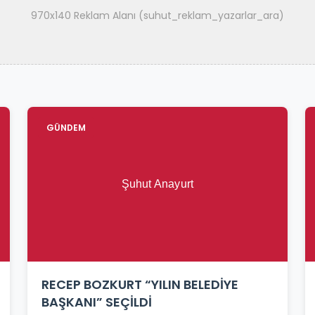
970x140 Reklam Alanı (suhut_reklam_yazarlar_ara)
GÜNDEM
RECEP BOZKURT “YILIN BELEDİYE
BAŞKANI” SEÇİLDİ