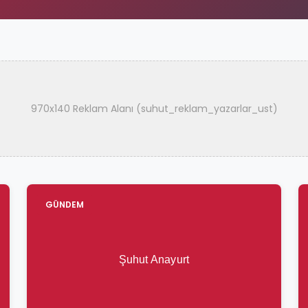
970x140 Reklam Alanı (suhut_reklam_yazarlar_ust)
GÜNDEM