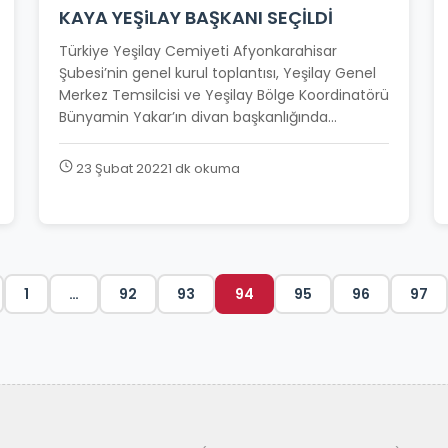
KAYA YEŞiLAY BAŞKANI SEÇİLDİ
Türkiye Yeşilay Cemiyeti Afyonkarahisar
Şubesi’nin genel kurul toplantısı, Yeşilay Genel
Merkez Temsilcisi ve Yeşilay Bölge Koordinatörü
Bünyamin Yakar’ın divan başkanlığında...
23 Şubat 2022
1 dk okuma
1
…
92
93
94
95
96
97