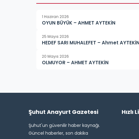
1 Haziran 2026
OYUN BÜYÜK – AHMET AYTEKİN
25 Mayıs 2026
HEDEF SARI MUHALEFET – Ahmet AYTEKİ
20 Mayıs 2026
OLMUYOR – AHMET AYTEKİN
Şuhut Anayurt Gazetesi
Hızlı L
Şuhut'un güvenilir haber kaynağı.
Güncel haberler, son dakika