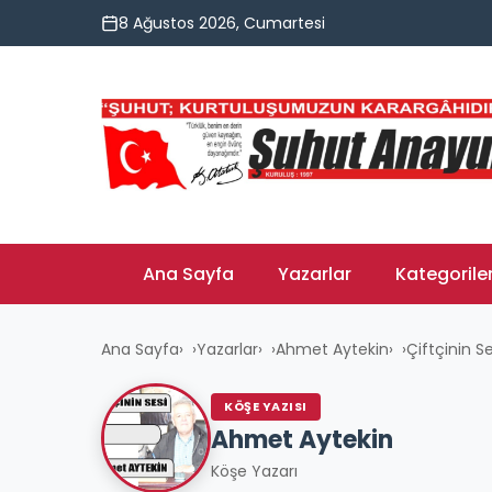
8 Ağustos 2026, Cumartesi
Ana Sayfa
Yazarlar
Kategorile
Ana Sayfa
›
Yazarlar
›
Ahmet Aytekin
›
Çiftçinin Se
KÖŞE YAZISI
Ahmet Aytekin
Köşe Yazarı