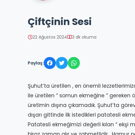
Çiftçinin Sesi
22 Ağustos 2024
3 dk okuma
Paylaş:
Şuhut’ta üretilen , en önemli lezzetlerimiz
ile üretilen “ somun ekmeğine “ gereken ö
üretimin dışına çıkamadık. Şuhut’ta görev
dışarı gittinde ilk istedikleri patatesli ekm
Patatesli ekmeğimizi değerli kılan “ ekşi 
biraz zaman alır ve zahmetlidir . Hamur 