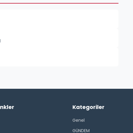
N
inkler
Kategoriler
Genel
GÜNDEM