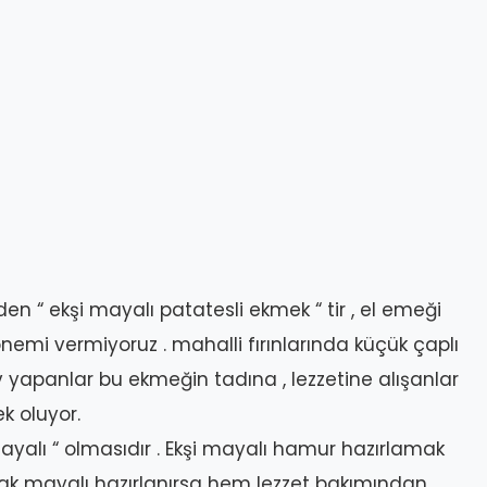
den “ ekşi mayalı patatesli ekmek “ tir , el emeği
nemi vermiyoruz . mahalli fırınlarında küçük çaplı
 yapanlar bu ekmeğin tadına , lezzetine alışanlar
ek oluyor.
mayalı “ olmasıdır . Ekşi mayalı hamur hazırlamak
pak mayalı hazırlanırsa hem lezzet bakımından