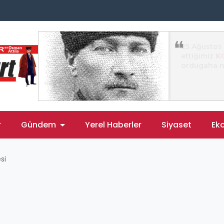
r
Gündem
Yerel Haberler
Siyaset
Ek
si