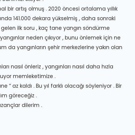
l bir artış olmuş . 2020 öncesi ortalama yıllık
lında 141.000 dekara yükselmiş , daha sonraki
a gelen ilk soru , kaç tane yangın söndürme
a yangınlar neden çıkıyor , bunu önlemek için ne
rum da yangınların şehir merkezlerine yakın olan
arı nasıl önleriz , yangınları nasıl daha hızla
oluyor memleketimize .
 az kaldı . Bu yıl farklı olacağı söyleniyor . Bir
lım göreceğiz .
zançlar dilerim .