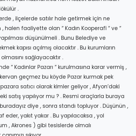
ökülür .
rde , ilçelerde satılır hale getirmek için ne
, halen faaliyette olan “ Kadın Kooperafi “ ve “
 yapılması düşünülmeli . Bunu Belediye ve
kmek kapısı açılmış olacaktır . Bu kurumların
 olmasını sağlayacaktır .
yünde “ Kadınlar Pazarı “ kurulmasına karar vermiş ,
z kervan geçmez bu köyde Pazar kurmak pek
u pazara satıcı olarak kimler geliyor , Afyon’daki
 Peki satış yapılıyor mu ? . Resmi araçlarla buraya
 buradayız diye , sonra standı topluyor . Düşünün ,
 eder, yakıt yakar . Bu yapılacaksa , yol
um , Akrones ) gibi tesislerde olmalı
anımızı sıkıyor .