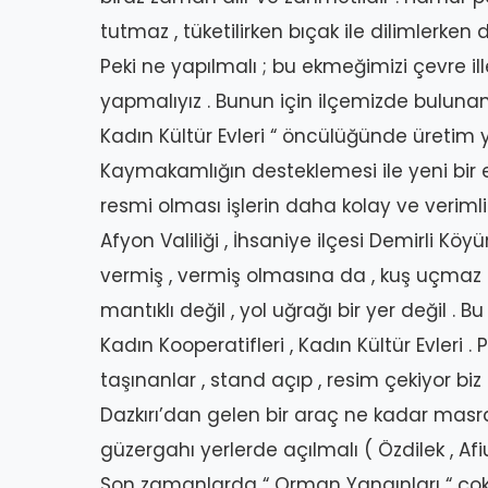
tutmaz , tüketilirken bıçak ile dilimlerken d
Peki ne yapılmalı ; bu ekmeğimizi çevre ille
yapmalıyız . Bunun için ilçemizde bulunan 
Kadın Kültür Evleri “ öncülüğünde üretim
Kaymakamlığın desteklemesi ile yeni bir e
resmi olması işlerin daha kolay ve verimli
Afyon Valiliği , İhsaniye ilçesi Demirli Kö
vermiş , vermiş olmasına da , kuş uçma
mantıklı değil , yol uğrağı bir yer değil . B
Kadın Kooperatifleri , Kadın Kültür Evleri .
taşınanlar , stand açıp , resim çekiyor biz
Dazkırı’dan gelen bir araç ne kadar masraf
güzergahı yerlerde açılmalı ( Özdilek , Afi
Son zamanlarda “ Orman Yangınları “ çok c