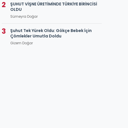
2
ŞUHUT VİŞNE ÜRETİMİNDE TÜRKİYE BİRİNCİSİ
OLDU
Sümeyra Doğar
3
Şuhut Tek Yürek Oldu: Gökçe Bebek İçin
Çömlekler Umutla Doldu
Gizem Doğar