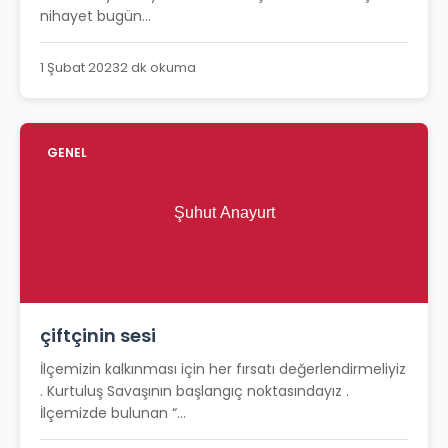
nihayet bugün...
1 Şubat 2023
2 dk okuma
GENEL
çiftçinin sesi
İlçemizin kalkınması için her fırsatı değerlendirmeliyiz
. Kurtuluş Savaşının başlangıç noktasındayız .
İlçemizde bulunan “...