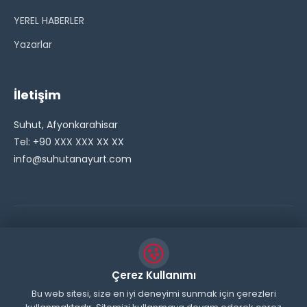
YEREL HABERLER
Yazarlar
İletişim
Suhut, Afyonkarahisar
Tel: +90 XXX XXX XX XX
info@suhutanayurt.com
© 2026 Şuhut Anayurt Gazetesi. Tüm hakları saklıdır.
// Side Widget Resim Fix (Dosya önbelleğini aşmak için
Çerez Kullanımı
inline ekliyoruz) function suhut_widget_image_fix() {
Bu web sitesi, size en iyi deneyimi sunmak için çerezleri