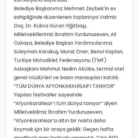
Belediye Başkanımız Mehmet Zeybek’in ev
sahipliğinde düzenlenen toplantıya Valimiz
Doç. Dr. Kübra Güran Yiğitbaşı,
Milletvekillerimiz İbrahim Yurdunuseven, Ali
Özkaya, Belediye Başkan Yardımcılarımız
Süleyman Karakuş, Murat Öner, Benol Kaplan,
Türkiye Motosiklet Federasyonu (TMF)
Asbaşkanı Mahmut Nedim Akülke, termal otel
genel müdürleri ve basın mensupları katıldı.
“TÜM DÜNYA AFYONKARAHİSAR’I TANIYOR”
Yapılan festivaller sayesinde
“Afyonkarahisar’ı tüm dünya tanıyor” diyen
Milletvekilimiz İbrahim Yurdunuseven;
“Afyonkarahisar’a altın bir nokta daha
koymak için bir araya geldik. Geçen hafta
modifiyeli araç festivali yapmıştık. 2 bin 500