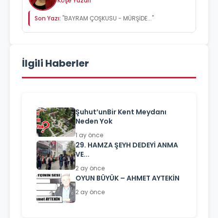
Köşe Yazarı
Son Yazı:
"BAYRAM ÇOŞKUSU - MÜRŞİDE..."
İlgili Haberler
Şuhut’unBir Kent Meydanı
Neden Yok
1 ay önce
29. HAMZA ŞEYH DEDEYİ ANMA
VE...
2 ay önce
OYUN BÜYÜK – AHMET AYTEKİN
2 ay önce