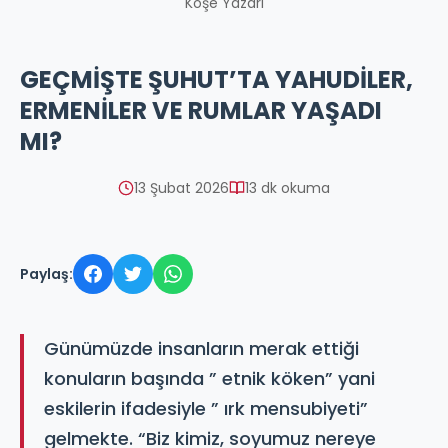
Köşe Yazarı
GEÇMİŞTE ŞUHUT’TA YAHUDİLER,
ERMENİLER VE RUMLAR YAŞADI
MI?
13 Şubat 2026
13 dk okuma
Paylaş:
Günümüzde insanların merak ettiği
konuların başında ” etnik köken” yani
eskilerin ifadesiyle ” ırk mensubiyeti”
gelmekte. “Biz kimiz, soyumuz nereye