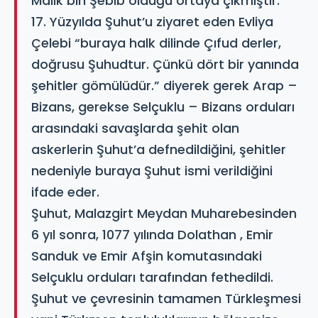
Malik bin Şebib olduğu ortaya çıkmıştır.
17. Yüzyılda Şuhut’u ziyaret eden Evliya
Çelebi “buraya halk dilinde Çıfud derler,
doğrusu Şuhudtur. Çünkü dört bir yanında
şehitler gömülüdür.” diyerek gerek Arap –
Bizans, gerekse Selçuklu – Bizans orduları
arasındaki savaşlarda şehit olan
askerlerin Şuhut’a defnedildiğini, şehitler
nedeniyle buraya Şuhut ismi verildiğini
ifade eder.
Şuhut, Malazgirt Meydan Muharebesinden
6 yıl sonra, 1077 yılında Dolathan , Emir
Sanduk ve Emir Afşin komutasındaki
Selçuklu orduları tarafından fethedildi.
Şuhut ve çevresinin tamamen Türkleşmesi