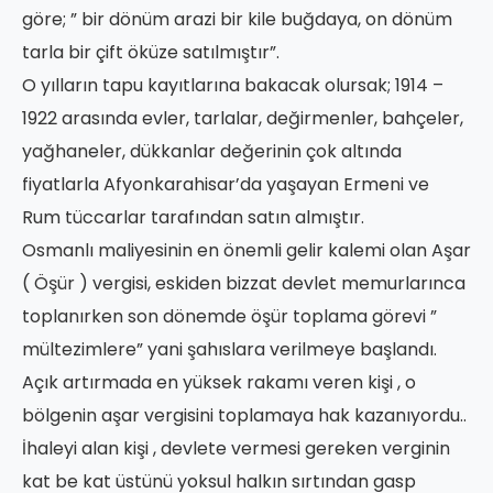
göre; ” bir dönüm arazi bir kile buğdaya, on dönüm
tarla bir çift öküze satılmıştır”.
O yılların tapu kayıtlarına bakacak olursak; 1914 –
1922 arasında evler, tarlalar, değirmenler, bahçeler,
yağhaneler, dükkanlar değerinin çok altında
fiyatlarla Afyonkarahisar’da yaşayan Ermeni ve
Rum tüccarlar tarafından satın almıştır.
Osmanlı maliyesinin en önemli gelir kalemi olan Aşar
( Öşür ) vergisi, eskiden bizzat devlet memurlarınca
toplanırken son dönemde öşür toplama görevi ”
mültezimlere” yani şahıslara verilmeye başlandı.
Açık artırmada en yüksek rakamı veren kişi , o
bölgenin aşar vergisini toplamaya hak kazanıyordu..
İhaleyi alan kişi , devlete vermesi gereken verginin
kat be kat üstünü yoksul halkın sırtından gasp