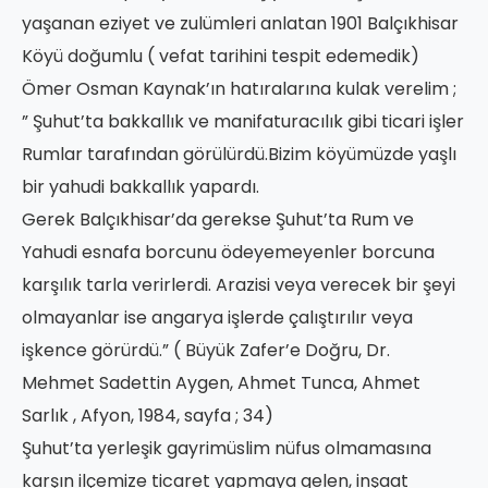
yaşanan eziyet ve zulümleri anlatan 1901 Balçıkhisar
Köyü doğumlu ( vefat tarihini tespit edemedik)
Ömer Osman Kaynak’ın hatıralarına kulak verelim ;
” Şuhut’ta bakkallık ve manifaturacılık gibi ticari işler
Rumlar tarafından görülürdü.Bizim köyümüzde yaşlı
bir yahudi bakkallık yapardı.
Gerek Balçıkhisar’da gerekse Şuhut’ta Rum ve
Yahudi esnafa borcunu ödeyemeyenler borcuna
karşılık tarla verirlerdi. Arazisi veya verecek bir şeyi
olmayanlar ise angarya işlerde çalıştırılır veya
işkence görürdü.” ( Büyük Zafer’e Doğru, Dr.
Mehmet Sadettin Aygen, Ahmet Tunca, Ahmet
Sarlık , Afyon, 1984, sayfa ; 34)
Şuhut’ta yerleşik gayrimüslim nüfus olmamasına
karşın ilçemize ticaret yapmaya gelen, inşaat