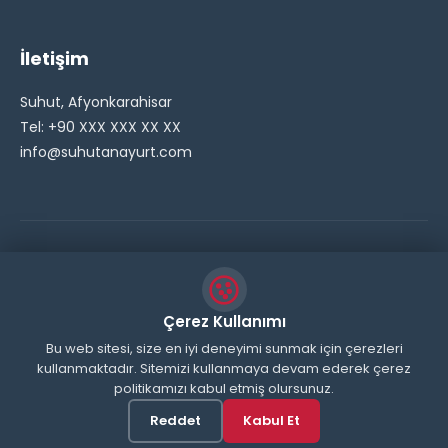
İletişim
Suhut, Afyonkarahisar
Tel: +90 XXX XXX XX XX
info@suhutanayurt.com
© 2026 Şuhut Anayurt Gazetesi. Tüm hakları saklıdır.
// Side Widget Resim Fix (Dosya önbelleğini aşmak için
Çerez Kullanımı
inline ekliyoruz) function suhut_widget_image_fix() {
Bu web sitesi, size en iyi deneyimi sunmak için çerezleri
kullanmaktadır. Sitemizi kullanmaya devam ederek çerez
echo '
'; } add_action('wp_head',
politikamızı kabul etmiş olursunuz.
'suhut_widget_image_fix'); // JavaScript ile sticky
header'ı engelle function remove_sticky_header_js() {
Reddet
Kabul Et
?>