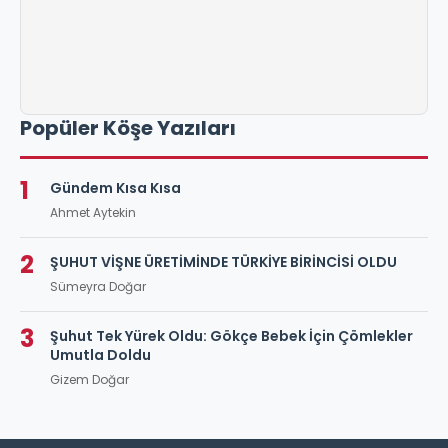
Popüler Köşe Yazıları
1
Gündem Kısa Kısa
Ahmet Aytekin
2
ŞUHUT VİŞNE ÜRETİMİNDE TÜRKİYE BİRİNCİSİ OLDU
Sümeyra Doğar
3
Şuhut Tek Yürek Oldu: Gökçe Bebek İçin Çömlekler
Umutla Doldu
Gizem Doğar