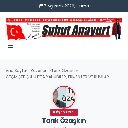
7 Ağustos 2026, Cuma
Ana Sayfa
›
Yazarlar
›
Tarık Özaşkın
›
GEÇMİŞTE ŞUHUT’TA YAHUDİLER, ERMENİLER VE RUMLAR...
KÖŞE YAZISI
Tarık Özaşkın