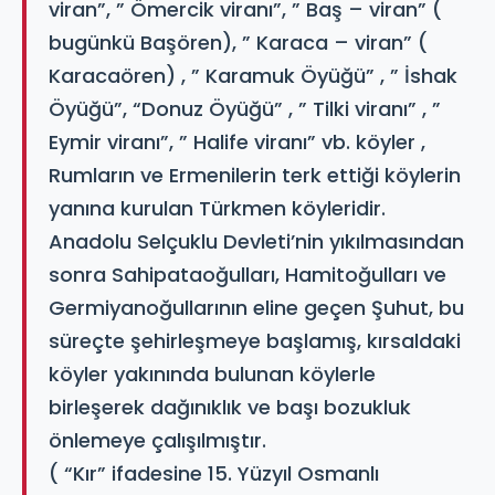
viran”, ” Ömercik viranı”, ” Baş – viran” (
bugünkü Başören), ” Karaca – viran” (
Karacaören) , ” Karamuk Öyüğü” , ” İshak
Öyüğü”, “Donuz Öyüğü” , ” Tilki viranı” , ”
Eymir viranı”, ” Halife viranı” vb. köyler ,
Rumların ve Ermenilerin terk ettiği köylerin
yanına kurulan Türkmen köyleridir.
Anadolu Selçuklu Devleti’nin yıkılmasından
sonra Sahipataoğulları, Hamitoğulları ve
Germiyanoğullarının eline geçen Şuhut, bu
süreçte şehirleşmeye başlamış, kırsaldaki
köyler yakınında bulunan köylerle
birleşerek dağınıklık ve başı bozukluk
önlemeye çalışılmıştır.
( “Kır” ifadesine 15. Yüzyıl Osmanlı