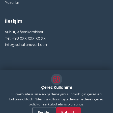
Yazarlar
İletişim
Suhut, Afyonkarahisar
Tel: +90 XXX XXX XX XX
info@suhutanayurt.com
© 2026 Şuhut Anayurt Gazetesi. Tüm hakları saklıdır.
// Side Widget Resim Fix (Dosya önbelleğini aşmak için
Çerez Kullanımı
inline ekliyoruz) function suhut_widget_image_fix() {
Bu web sitesi, size en iyi deneyimi sunmak için çerezleri
kullanmaktadır. Sitemizi kullanmaya devam ederek çerez
echo '
'; } add_action('wp_head',
politikamızı kabul etmiş olursunuz.
'suhut_widget_image_fix'); // JavaScript ile sticky
header'ı engelle function remove_sticky_header_js() {
Reddet
Kabul Et