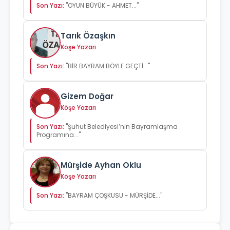
Son Yazı:
"OYUN BÜYÜK - AHMET..."
Tarık Özaşkın
Köşe Yazarı
Son Yazı:
"BİR BAYRAM BÖYLE GEÇTİ..."
Gizem Doğar
Köşe Yazarı
Son Yazı:
"Şuhut Belediyesi’nin Bayramlaşma
Programına..."
Mürşide Ayhan Oklu
Köşe Yazarı
Son Yazı:
"BAYRAM ÇOŞKUSU - MÜRŞİDE..."