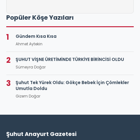
Popüler Köşe Yazıları
1
Gündem Kısa Kısa
Ahmet Aytekin
2
ŞUHUT VİŞNE ÜRETİMİNDE TÜRKİYE BİRİNCİSİ OLDU
Sümeyra Doğar
3
Şuhut Tek Yürek Oldu: Gökçe Bebek İçin Çömlekler
Umutla Doldu
Gizem Doğar
Şuhut Anayurt Gazetesi