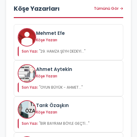
Köşe Yazarları
Tümünü Gör →
Mehmet Efe
Köşe Yazarı
Son Yazı:
"29. HAMZA ŞEYH DEDEYİ..."
Ahmet Aytekin
Köşe Yazarı
Son Yazı:
"OYUN BÜYÜK - AHMET..."
Tarık Özaşkın
Köşe Yazarı
Son Yazı:
"BİR BAYRAM BÖYLE GEÇTİ..."