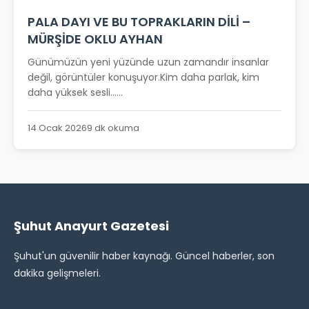
PALA DAYI VE BU TOPRAKLARIN DİLİ –
MÜRŞİDE OKLU AYHAN
Günümüzün yeni yüzünde uzun zamandır insanlar
değil, görüntüler konuşuyor.Kim daha parlak, kim
daha yüksek sesli…...
14 Ocak 2026
9 dk okuma
Şuhut Anayurt Gazetesi
Şuhut'un güvenilir haber kaynağı. Güncel haberler, son
dakika gelişmeleri.