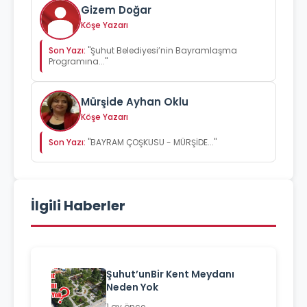
Gizem Doğar
Köşe Yazarı
Son Yazı:
"Şuhut Belediyesi’nin Bayramlaşma
Programına..."
Mürşide Ayhan Oklu
Köşe Yazarı
Son Yazı:
"BAYRAM ÇOŞKUSU - MÜRŞİDE..."
İlgili Haberler
Şuhut’unBir Kent Meydanı
Neden Yok
1 ay önce