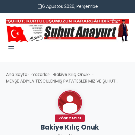
6 Ağustos 2026, Perşembe
Ana Sayfa
›
Yazarlar
›
Bakiye Kılıç Onuk
›
MENŞE ADIYLA TESCİLLENMİŞ PATATESLERİMİZ VE ŞUHUT...
KÖŞE YAZISI
Bakiye Kılıç Onuk