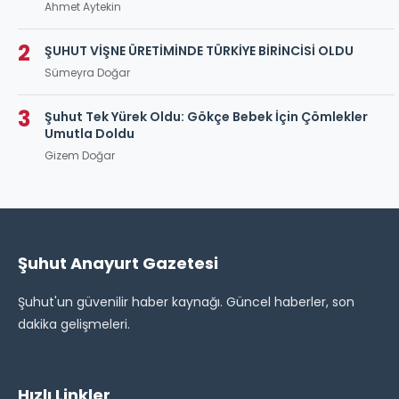
Ahmet Aytekin
2
ŞUHUT VİŞNE ÜRETİMİNDE TÜRKİYE BİRİNCİSİ OLDU
Sümeyra Doğar
3
Şuhut Tek Yürek Oldu: Gökçe Bebek İçin Çömlekler
Umutla Doldu
Gizem Doğar
Şuhut Anayurt Gazetesi
Şuhut'un güvenilir haber kaynağı. Güncel haberler, son
dakika gelişmeleri.
Hızlı Linkler