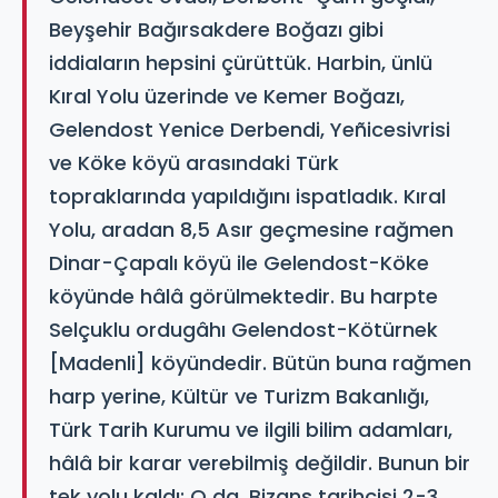
Beyşehir Bağırsakdere Boğazı gibi
iddiaların hepsini çürüttük. Harbin, ünlü
Kıral Yolu üzerinde ve Kemer Boğazı,
Gelendost Yenice Derbendi, Yeñicesivrisi
ve Köke köyü arasındaki Türk
topraklarında yapıldığını ispatladık. Kıral
Yolu, aradan 8,5 Asır geçmesine rağmen
Dinar-Çapalı köyü ile Gelendost-Köke
köyünde hâlâ görülmektedir. Bu harpte
Selçuklu ordugâhı Gelendost-Kötürnek
[Madenli] köyündedir. Bütün buna rağmen
harp yerine, Kültür ve Turizm Bakanlığı,
Türk Tarih Kurumu ve ilgili bilim adamları,
hâlâ bir karar verebilmiş değildir. Bunun bir
tek yolu kaldı: O da, Bizans tarihçisi 2-3