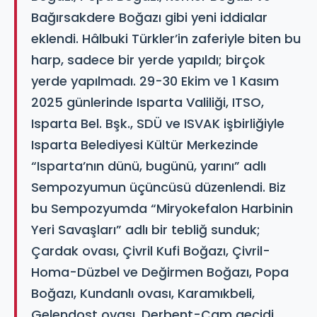
Bağırsakdere Boğazı gibi yeni iddialar
eklendi. Hâlbuki Türkler’in zaferiyle biten bu
harp, sadece bir yerde yapıldı; birçok
yerde yapılmadı. 29-30 Ekim ve 1 Kasım
2025 günlerinde Isparta Valiliği, ITSO,
Isparta Bel. Bşk., SDÜ ve ISVAK işbirliğiyle
Isparta Belediyesi Kültür Merkezinde
“Isparta’nın dünü, bugünü, yarını” adlı
Sempozyumun üçüncüsü düzenlendi. Biz
bu Sempozyumda “Miryokefalon Harbinin
Yeri Savaşları” adlı bir tebliğ sunduk;
Çardak ovası, Çivril Kufi Boğazı, Çivril-
Homa-Düzbel ve Değirmen Boğazı, Popa
Boğazı, Kundanlı ovası, Karamıkbeli,
Gelendost ovası, Derbent-Çam geçidi,