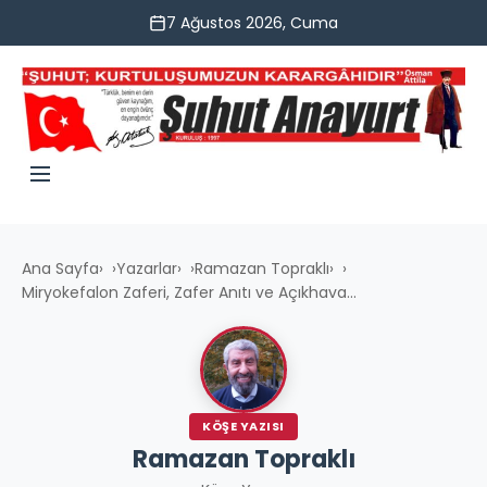
7 Ağustos 2026, Cuma
Ana Sayfa
›
Yazarlar
›
Ramazan Topraklı
›
Miryokefalon Zaferi, Zafer Anıtı ve Açıkhava...
KÖŞE YAZISI
Ramazan Topraklı