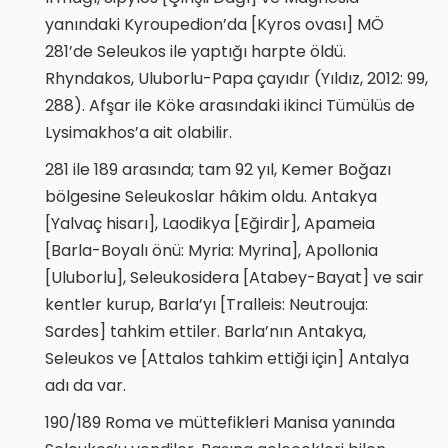
yanındaki Kyroupedion’da [Kyros ovası] MÖ
281’de Seleukos ile yaptığı harpte öldü.
Rhyndakos, Uluborlu-Papa çayıdır (Yıldız, 2012: 99,
288). Afşar ile Köke arasındaki ikinci Tümülüs de
Lysimakhos’a ait olabilir.
281 ile 189 arasında; tam 92 yıl, Kemer Boğazı
bölgesine Seleukoslar hâkim oldu. Antakya
[Yalvaç hisarı], Laodikya [Eğirdir], Apameia
[Barla-Boyalı önü: Myria: Myrina], Apollonia
[Uluborlu], Seleukosidera [Atabey-Bayat] ve sair
kentler kurup, Barla’yı [Tralleis: Neutrouja:
Sardes] tahkim ettiler. Barla’nın Antakya,
Seleukos ve [Attalos tahkim ettiği için] Antalya
adı da var.
190/189 Roma ve müttefikleri Manisa yanında