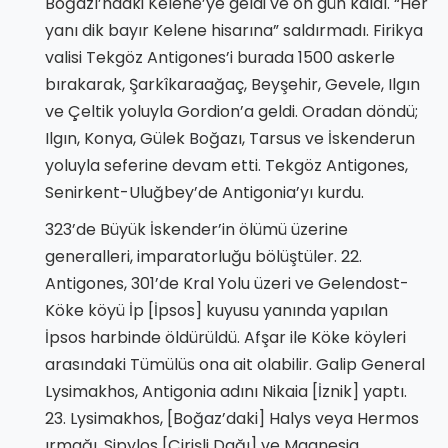
Boğazı’ndaki Kelene’ye geldi ve on gün kaldı. “Her
yanı dik bayır Kelene hisarına” saldırmadı. Firikya
valisi Tekgöz Antigones’i burada 1500 askerle
bırakarak, Şarkîkaraağaç, Beyşehir, Gevele, Ilgın
ve Çeltik yoluyla Gordion’a geldi. Oradan döndü;
Ilgın, Konya, Gülek Boğazı, Tarsus ve İskenderun
yoluyla seferine devam etti. Tekgöz Antigones,
Senirkent-Uluğbey’de Antigonia’yı kurdu.
323’de Büyük İskender’in ölümü üzerine
generalleri, imparatorluğu bölüştüler. 22.
Antigones, 301’de Kral Yolu üzeri ve Gelendost-
Köke köyü İp [İpsos] kuyusu yanında yapılan
İpsos harbinde öldürüldü. Afşar ile Köke köyleri
arasındaki Tümülüs ona ait olabilir. Galip General
Lysimakhos, Antigonia adını Nikaia [İznik] yaptı.
23. Lysimakhos, [Boğaz’daki] Halys veya Hermos
ırmağı, Sipylos [Çirişli Dağı] ve Magnesia