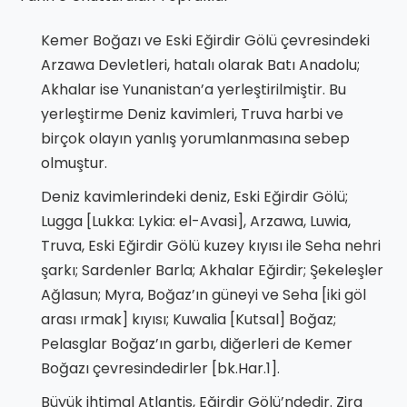
Kemer Boğazı ve Eski Eğirdir Gölü çevresindeki
Arzawa Devletleri, hatalı olarak Batı Anadolu;
Akhalar ise Yunanistan’a yerleştirilmiştir. Bu
yerleştirme Deniz kavimleri, Truva harbi ve
birçok olayın yanlış yorumlanmasına sebep
olmuştur.
Deniz kavimlerindeki deniz, Eski Eğirdir Gölü;
Lugga [Lukka: Lykia: el-Avasi], Arzawa, Luwia,
Truva, Eski Eğirdir Gölü kuzey kıyısı ile Seha nehri
şarkı; Sardenler Barla; Akhalar Eğirdir; Şekeleşler
Ağlasun; Myra, Boğaz’ın güneyi ve Seha [iki göl
arası ırmak] kıyısı; Kuwalia [Kutsal] Boğaz;
Pelasglar Boğaz’ın garbı, diğerleri de Kemer
Boğazı çevresindedirler [bk.Har.1].
Büyük ihtimal Atlantis, Eğirdir Gölü’ndedir. Zira