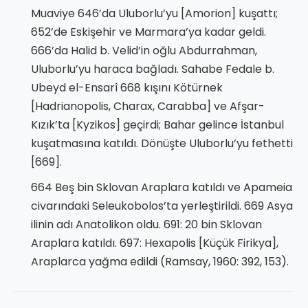
Muaviye 646’da Uluborlu’yu [Amorion] kuşattı;
652’de Eskişehir ve Marmara’ya kadar geldi.
666’da Halid b. Velid’in oğlu Abdurrahman,
Uluborlu’yu haraca bağladı. Sahabe Fedale b.
Ubeyd el-Ensarî 668 kışını Kötürnek
[Hadrianopolis, Charax, Carabba] ve Afşar-
Kızık’ta [Kyzikos] geçirdi; Bahar gelince İstanbul
kuşatmasına katıldı. Dönüşte Uluborlu’yu fethetti
[669].
664 Beş bin Sklovan Araplara katıldı ve Apameia
civarındaki Seleukobolos’ta yerleştirildi. 669 Asya
ilinin adı Anatolikon oldu. 691: 20 bin Sklovan
Araplara katıldı. 697: Hexapolis [Küçük Firikya],
Araplarca yağma edildi (Ramsay, 1960: 392, 153).