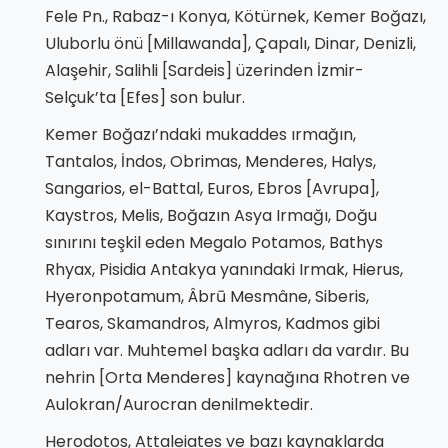
Fele Pn., Rabaz-ı Konya, Kötürnek, Kemer Boğazı,
Uluborlu önü [Millawanda], Çapalı, Dinar, Denizli,
Alaşehir, Salihli [Sardeis] üzerinden İzmir-
Selçuk’ta [Efes] son bulur.
Kemer Boğazı’ndaki mukaddes ırmağın,
Tantalos, İndos, Obrimas, Menderes, Halys,
Sangarios, el-Battal, Euros, Ebros [Avrupa],
Kaystros, Melis, Boğazın Asya Irmağı, Doğu
sınırını teşkil eden Megalo Potamos, Bathys
Rhyax, Pisidia Antakya yanındaki Irmak, Hierus,
Hyeronpotamum, Âbrū Mesmâne, Siberis,
Tearos, Skamandros, Almyros, Kadmos gibi
adları var. Muhtemel başka adları da vardır. Bu
nehrin [Orta Menderes] kaynağına Rhotren ve
Aulokran/Aurocran denilmektedir.
Herodotos, Attaleiates ve bazı kaynaklarda