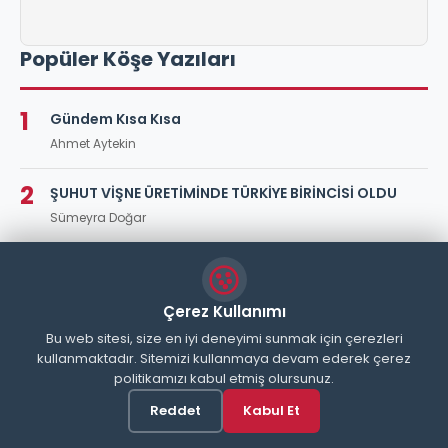
Popüler Köşe Yazıları
1
Gündem Kısa Kısa
Ahmet Aytekin
2
ŞUHUT VİŞNE ÜRETİMİNDE TÜRKİYE BİRİNCİSİ OLDU
Sümeyra Doğar
3
Şuhut Tek Yürek Oldu: Gökçe Bebek İçin Çömlekler
Umutla Doldu
Çerez Kullanımı
Gizem Doğar
Bu web sitesi, size en iyi deneyimi sunmak için çerezleri
kullanmaktadır. Sitemizi kullanmaya devam ederek çerez
politikamızı kabul etmiş olursunuz.
Reddet
Kabul Et
Şuhut Anayurt Gazetesi