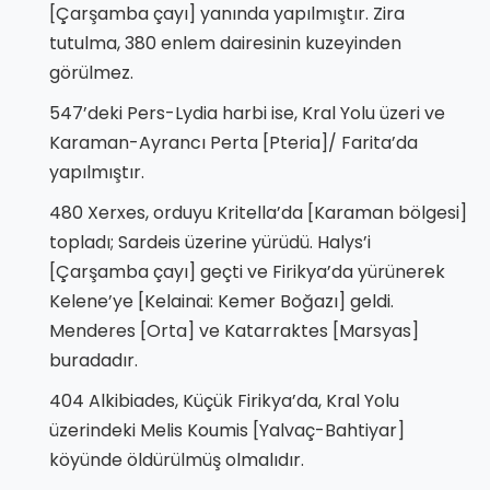
[Çarşamba çayı] yanında yapılmıştır. Zira
tutulma, 380 enlem dairesinin kuzeyinden
görülmez.
547’deki Pers-Lydia harbi ise, Kral Yolu üzeri ve
Karaman-Ayrancı Perta [Pteria]/ Farita’da
yapılmıştır.
480 Xerxes, orduyu Kritella’da [Karaman bölgesi]
topladı; Sardeis üzerine yürüdü. Halys’i
[Çarşamba çayı] geçti ve Firikya’da yürünerek
Kelene’ye [Kelainai: Kemer Boğazı] geldi.
Menderes [Orta] ve Katarraktes [Marsyas]
buradadır.
404 Alkibiades, Küçük Firikya’da, Kral Yolu
üzerindeki Melis Koumis [Yalvaç-Bahtiyar]
köyünde öldürülmüş olmalıdır.