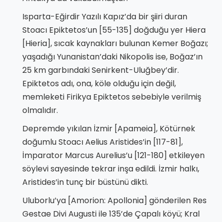
Isparta-Eğirdir Yazılı Kapız’da bir şiiri duran
Stoacı Epiktetos’un [55-135] doğduğu yer Hiera
[Hieria], sıcak kaynakları bulunan Kemer Boğazı;
yaşadığı Yunanistan’daki Nikopolis ise, Boğaz’ın
25 km garbındaki Senirkent-Uluğbey’dir.
Epiktetos adı, ona, köle olduğu için değil,
memleketi Firikya Epiktetos sebebiyle verilmiş
olmalıdır.
Depremde yıkılan İzmir [Apameia], Kötürnek
doğumlu Stoacı Aelius Aristides’in [117-81],
İmparator Marcus Aurelius’u [121-180] etkileyen
söylevi sayesinde tekrar inşa edildi. İzmir halkı,
Aristides’in tunç bir büstünü dikti.
Uluborlu’ya [Amorion: Apollonia] gönderilen Res
Gestae Divi Augusti ile 135’de Çapalı köyü; Kral