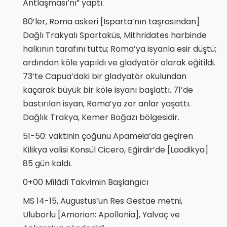
Antlaşması’nı” yaptı.
80’ler, Roma askeri [Isparta’nın taşrasından]
Dağlı Trakyalı Spartaküs, Mithridates harbinde
halkının tarafını tuttu; Roma’ya isyanla esir düştü;
ardından köle yapıldı ve gladyatör olarak eğitildi.
73’te Capua’daki bir gladyatör okulundan
kaçarak büyük bir köle isyanı başlattı. 71’de
bastırılan isyan, Roma’ya zor anlar yaşattı.
Dağlık Trakya, Kemer Boğazı bölgesidir.
51-50: vaktinin çoğunu Apameia’da geçiren
Kilikya valisi Konsül Cicero, Eğirdir’de [Laodikya]
85 gün kaldı.
0+00 Mîlâdî Takvimin Başlangıcı
MS 14-15, Augustus’un Res Gestae metni,
Uluborlu [Amorion: Apollonia], Yalvaç ve