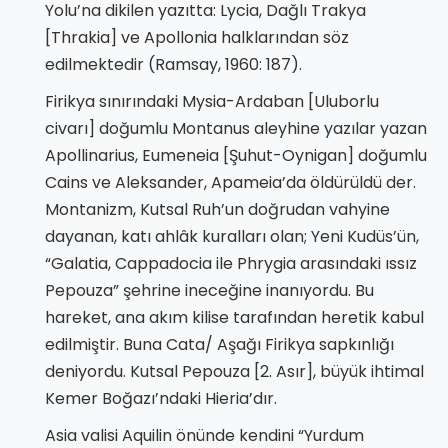
Yolu’na dikilen yazıtta: Lycia, Dağlı Trakya
[Thrakia] ve Apollonia halklarından söz
edilmektedir (Ramsay, 1960: 187).
Firikya sınırındaki Mysia-Ardaban [Uluborlu
civarı] doğumlu Montanus aleyhine yazılar yazan
Apollinarius, Eumeneia [Şuhut-Oynigan] doğumlu
Cains ve Aleksander, Apameia’da öldürüldü der.
Montanizm, Kutsal Ruh’un doğrudan vahyine
dayanan, katı ahlâk kuralları olan; Yeni Kudüs’ün,
“Galatia, Cappadocia ile Phrygia arasındaki ıssız
Pepouza” şehrine ineceğine inanıyordu. Bu
hareket, ana akım kilise tarafından heretik kabul
edilmiştir. Buna Cata/ Aşağı Firikya sapkınlığı
deniyordu. Kutsal Pepouza [2. Asır], büyük ihtimal
Kemer Boğazı’ndaki Hieria’dır.
Asia valisi Aquilin önünde kendini “Yurdum