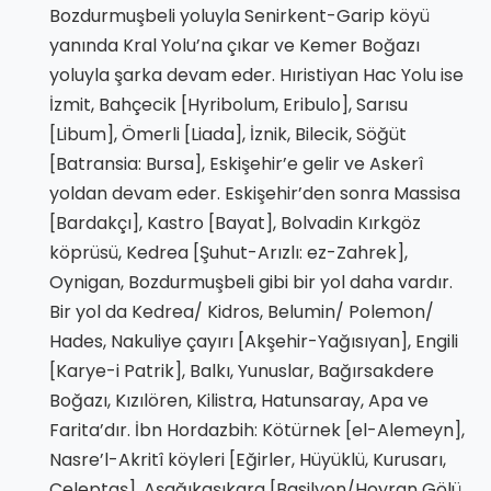
Bozdurmuşbeli yoluyla Senirkent-Garip köyü
yanında Kral Yolu’na çıkar ve Kemer Boğazı
yoluyla şarka devam eder. Hıristiyan Hac Yolu ise
İzmit, Bahçecik [Hyribolum, Eribulo], Sarısu
[Libum], Ömerli [Liada], İznik, Bilecik, Söğüt
[Batransia: Bursa], Eskişehir’e gelir ve Askerî
yoldan devam eder. Eskişehir’den sonra Massisa
[Bardakçı], Kastro [Bayat], Bolvadin Kırkgöz
köprüsü, Kedrea [Şuhut-Arızlı: ez-Zahrek],
Oynigan, Bozdurmuşbeli gibi bir yol daha vardır.
Bir yol da Kedrea/ Kidros, Belumin/ Polemon/
Hades, Nakuliye çayırı [Akşehir-Yağısıyan], Engili
[Karye-i Patrik], Balkı, Yunuslar, Bağırsakdere
Boğazı, Kızılören, Kilistra, Hatunsaray, Apa ve
Farita’dır. İbn Hordazbih: Kötürnek [el-Alemeyn],
Nasre’l-Akritî köyleri [Eğirler, Hüyüklü, Kurusarı,
Celeptaş], Aşağıkaşıkara [Basilyon/Hoyran Gölü