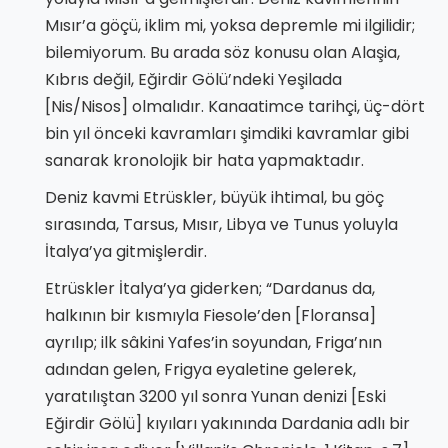
Mısır’a göçü, iklim mi, yoksa depremle mi ilgilidir;
bilemiyorum. Bu arada söz konusu olan Alaşia,
Kıbrıs değil, Eğirdir Gölü’ndeki Yeşilada
[Nis/Nisos] olmalıdır. Kanaatimce tarihçi, üç-dört
bin yıl önceki kavramları şimdiki kavramlar gibi
sanarak kronolojik bir hata yapmaktadır.
Deniz kavmi Etrüskler, büyük ihtimal, bu göç
sırasında, Tarsus, Mısır, Libya ve Tunus yoluyla
İtalya’ya gitmişlerdir.
Etrüskler İtalya’ya giderken; “Dardanus da,
halkının bir kısmıyla Fiesole’den [Floransa]
ayrılıp; ilk sâkini Yafes’in soyundan, Friga’nın
adından gelen, Frigya eyaletine gelerek,
yaratılıştan 3200 yıl sonra Yunan denizi [Eski
Eğirdir Gölü] kıyıları yakınında Dardania adlı bir