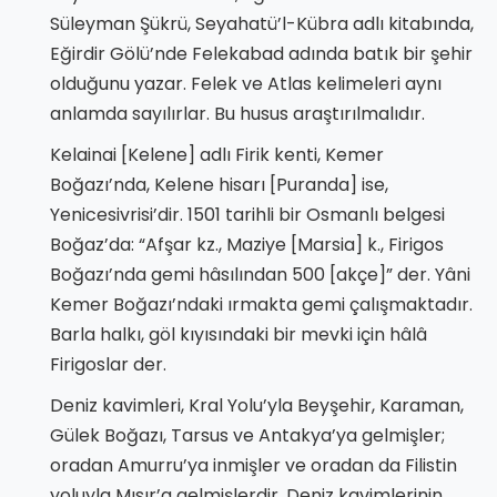
Süleyman Şükrü, Seyahatü’l-Kübra adlı kitabında,
Eğirdir Gölü’nde Felekabad adında batık bir şehir
olduğunu yazar. Felek ve Atlas kelimeleri aynı
anlamda sayılırlar. Bu husus araştırılmalıdır.
Kelainai [Kelene] adlı Firik kenti, Kemer
Boğazı’nda, Kelene hisarı [Puranda] ise,
Yenicesivrisi’dir. 1501 tarihli bir Osmanlı belgesi
Boğaz’da: “Afşar kz., Maziye [Marsia] k., Firigos
Boğazı’nda gemi hâsılından 500 [akçe]” der. Yâni
Kemer Boğazı’ndaki ırmakta gemi çalışmaktadır.
Barla halkı, göl kıyısındaki bir mevki için hâlâ
Firigoslar der.
Deniz kavimleri, Kral Yolu’yla Beyşehir, Karaman,
Gülek Boğazı, Tarsus ve Antakya’ya gelmişler;
oradan Amurru’ya inmişler ve oradan da Filistin
yoluyla Mısır’a gelmişlerdir. Deniz kavimlerinin