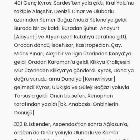
401 Genç Kyros, Sardes’ten yola çıktı; Kral Yolu’nu
takiple Alaşehir, Denizli, Dinar ve Uluborlu
üzerinden Kemer Boğazı’ndaki Kelene’ye geldi.
Burada bir ay kaldı. Buradan Şuhut-Anayurt
[Alayunt] ve Afyon üzeri Kütahya tarafına gitti.
Oradan döndü; İscehisar, Kastropedion, Çay,
Midas Pınarı, Akşehir ve Ilgın üzerinden Konya’ya
geldi. Oradan Karaman’a geldi. Kilikya Kraliçesini
Mut üzerinden Kilikya’ya gönderdi. Kyros, Dana’ya
doğru yürüdü, ama Dana’ya [Kemerhisar]
gelmedi. Kyros, Ulukışla ve Gülek Boğazı yoluyla
Tarsus’a geldi. Onun bu seferi, Xenophon
tarafından yazıldı [bk. Anabasis: Onbinlerin
Dönüşü].
333 B. İskender, Aspendos’tan sonra Ağlasun’a,
oradan da Dinar yoluyla Uluborlu ve Kemer