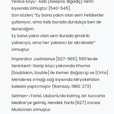
Yenice köyü- Asib [Aisepos: Bigadiç] nehri
kıyısında ölmüştür [540-545].
Son sözleri; “Ey bana yakın olan sen! Felâketler
çullanıyor, ama Asib burada durdukça ben de
duracağım.
Ey bana yakın olan sen! Burada şimdi iki
yabacıyız, ama her yabancı bir akrabadır”
olmuştur.
İmparator Justinianus [527-565], 550’lerde
Senirkent-Garip köyü yakınında Khoma
[Soublaion, Souble] ile Kemer Boğazı içi ve [Orta]
Menderes ırmağı sağ kıyısında Miryokefalon
kalesini yaptırmıştır (Ramsay, 1960: 273).
Selman-ı Farisî, Uluborlu’da kalmış, bir tüccarla
Medine’ye gelmiş, Hendek harbi [627] öncesi
Müslüman olmuştur.