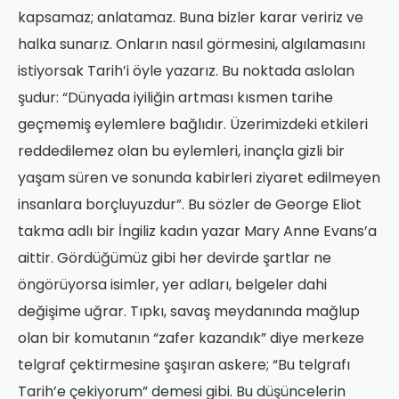
kapsamaz; anlatamaz. Buna bizler karar veririz ve
halka sunarız. Onların nasıl görmesini, algılamasını
istiyorsak Tarih’i öyle yazarız. Bu noktada aslolan
şudur: “Dünyada iyiliğin artması kısmen tarihe
geçmemiş eylemlere bağlıdır. Üzerimizdeki etkileri
reddedilemez olan bu eylemleri, inançla gizli bir
yaşam süren ve sonunda kabirleri ziyaret edilmeyen
insanlara borçluyuzdur”. Bu sözler de George Eliot
takma adlı bir İngiliz kadın yazar Mary Anne Evans’a
aittir. Gördüğümüz gibi her devirde şartlar ne
öngörüyorsa isimler, yer adları, belgeler dahi
değişime uğrar. Tıpkı, savaş meydanında mağlup
olan bir komutanın “zafer kazandık” diye merkeze
telgraf çektirmesine şaşıran askere; “Bu telgrafı
Tarih’e çekiyorum” demesi gibi. Bu düşüncelerin