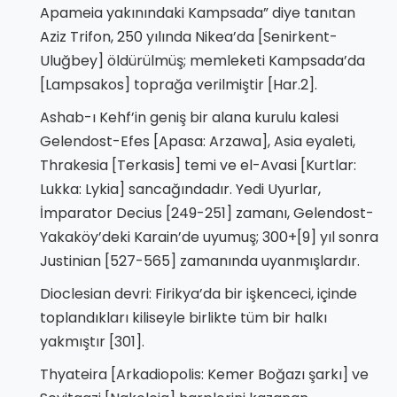
Apameia yakınındaki Kampsada” diye tanıtan
Aziz Trifon, 250 yılında Nikea’da [Senirkent-
Uluğbey] öldürülmüş; memleketi Kampsada’da
[Lampsakos] toprağa verilmiştir [Har.2].
Ashab-ı Kehf’in geniş bir alana kurulu kalesi
Gelendost-Efes [Apasa: Arzawa], Asia eyaleti,
Thrakesia [Terkasis] temi ve el-Avasi [Kurtlar:
Lukka: Lykia] sancağındadır. Yedi Uyurlar,
İmparator Decius [249-251] zamanı, Gelendost-
Yakaköy’deki Karain’de uyumuş; 300+[9] yıl sonra
Justinian [527-565] zamanında uyanmışlardır.
Dioclesian devri: Firikya’da bir işkenceci, içinde
toplandıkları kiliseyle birlikte tüm bir halkı
yakmıştır [301].
Thyateira [Arkadiopolis: Kemer Boğazı şarkı] ve