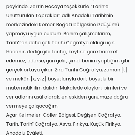
peykinde; Zerrin Hocaya teşekkürle “Tarih’e
Unutturulan Topraklar” adlı Anadolu Tarihi’nin
merkezindeki Kemer Boğazı bölgesine izdüşümü
yapmayı uygun buldum. Benim çalışmalarım,
Tarih’ten daha çok Tarihî Coğrafya olduğu için
Hocanın dediği gibi tarihçi, keyfine göre hareket
edemez; ederse, gün gelir; şimdi benim yaptığım gibi
gerçek ortaya çıkar. Zira Tarihî Coğrafya, zaman [t]
ve mekân [x, y, z] boyutlarıyla dört boyutlu bir
matematik ilim dalıdır. Makalede olayları, isimleri ve
yer adlarını usûl olarak, en eskiden günümüze doğru
vermeye çalışacağım.
Açar Kelimeler: Göller Bölgesi, Değişen Coğrafya,
Tarih, Tarihî Coğrafya, Asya, Firikya, Küçük Firikya,
Anadolu Eyâleti.