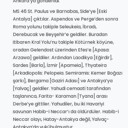
Ankara’ya gönderildi.
MS 46 St. Paulus ve Barnabas, Side’ye [Eski
Antalya] çıktılar. Aspendos ve Perge’den sonra
Roma yolunu takiple Seleukeia, İbradı,
Derebucak ve Beyşehir’e geldiler. Buradan
itibaren Kral Yolu’nu takiple Kötürnek köyüne,
oradan Gelendost üzerinden Efes’e [Apasa:
Arzawa] geldiler. Ardından Laodikya [Eğirdir],
Sardes [Barla], İzmir [Apameia], Thyateira
[Arkadiopolis: Pelopeia. Semiramis: Kemer Boğazı
şarkı], Bergama [Gaziri Adası] ve Antakya’ya
[Yalvaç] geldiler. Yahudi cemaati tarafından
taşlanınca, Farita- Karaman [Tyana] arası
Derbe’ye gittiler. Yahudiler, bu iki Havariyi
savunan Habib-i Neccar’ı da öldürdüler. Habib-i
Neccar olayı, Hatay-Antakya değil, Yalvaç-
Antakya’da vukûbulmuştur.