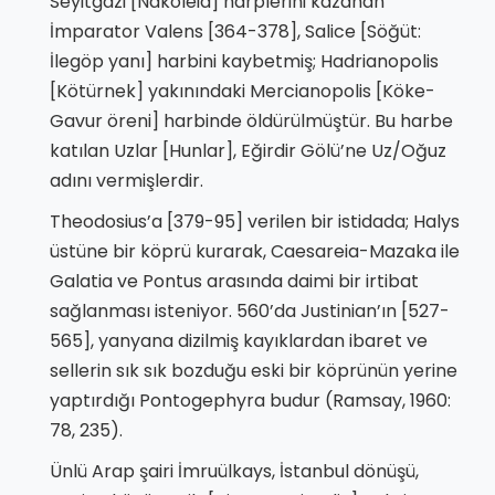
Seyitgazi [Nakoleia] harplerini kazanan
İmparator Valens [364-378], Salice [Söğüt:
İlegöp yanı] harbini kaybetmiş; Hadrianopolis
[Kötürnek] yakınındaki Mercianopolis [Köke-
Gavur öreni] harbinde öldürülmüştür. Bu harbe
katılan Uzlar [Hunlar], Eğirdir Gölü’ne Uz/Oğuz
adını vermişlerdir.
Theodosius’a [379-95] verilen bir istidada; Halys
üstüne bir köprü kurarak, Caesareia-Mazaka ile
Galatia ve Pontus arasında daimi bir irtibat
sağlanması isteniyor. 560’da Justinian’ın [527-
565], yanyana dizilmiş kayıklardan ibaret ve
sellerin sık sık bozduğu eski bir köprünün yerine
yaptırdığı Pontogephyra budur (Ramsay, 1960:
78, 235).
Ünlü Arap şairi İmruülkays, İstanbul dönüşü,