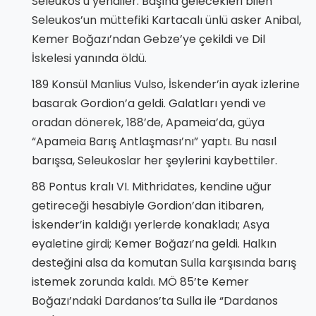
Seleukos’u yendiler. Başına gelecekleri bilen
Seleukos’un müttefiki Kartacalı ünlü asker Anibal,
Kemer Boğazı’ndan Gebze’ye çekildi ve Dil
İskelesi yanında öldü.
189 Konsül Manlius Vulso, İskender’in ayak izlerine
basarak Gordion’a geldi. Galatları yendi ve
oradan dönerek, 188’de, Apameia’da, güya
“Apameia Barış Antlaşması’nı” yaptı. Bu nasıl
barışsa, Seleukoslar her şeylerini kaybettiler.
88 Pontus kralı VI. Mithridates, kendine uğur
getireceği hesabiyle Gordion’dan itibaren,
İskender’in kaldığı yerlerde konakladı; Asya
eyaletine girdi; Kemer Boğazı’na geldi. Halkın
desteğini alsa da komutan Sulla karşısında barış
istemek zorunda kaldı. MÖ 85’te Kemer
Boğazı’ndaki Dardanos’ta Sulla ile “Dardanos