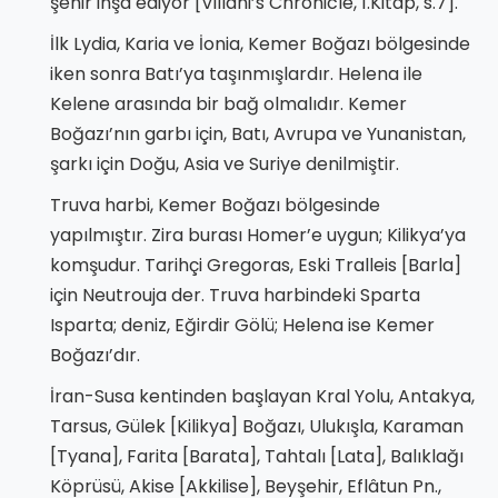
şehir inşa ediyor [Villani’s Chronicle, 1.Kitap, s.7].
İlk Lydia, Karia ve İonia, Kemer Boğazı bölgesinde
iken sonra Batı’ya taşınmışlardır. Helena ile
Kelene arasında bir bağ olmalıdır. Kemer
Boğazı’nın garbı için, Batı, Avrupa ve Yunanistan,
şarkı için Doğu, Asia ve Suriye denilmiştir.
Truva harbi, Kemer Boğazı bölgesinde
yapılmıştır. Zira burası Homer’e uygun; Kilikya’ya
komşudur. Tarihçi Gregoras, Eski Tralleis [Barla]
için Neutrouja der. Truva harbindeki Sparta
Isparta; deniz, Eğirdir Gölü; Helena ise Kemer
Boğazı’dır.
İran-Susa kentinden başlayan Kral Yolu, Antakya,
Tarsus, Gülek [Kilikya] Boğazı, Ulukışla, Karaman
[Tyana], Farita [Barata], Tahtalı [Lata], Balıklağı
Köprüsü, Akise [Akkilise], Beyşehir, Eflâtun Pn.,