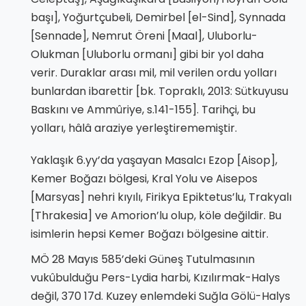
başı], Yoğurtçubeli, Demirbel [el-Sind], Synnada
[Sennade], Nemrut Öreni [Maal], Uluborlu-
Olukman [Uluborlu ormanı] gibi bir yol daha
verir. Duraklar arası mil, mil verilen ordu yolları
bunlardan ibarettir [bk. Topraklı, 2013: Sütkuyusu
Baskını ve Ammûriye, s.141-155]. Tarihçi, bu
yolları, hâlâ araziye yerleştirememiştir.
Yaklaşık 6.yy’da yaşayan Masalcı Ezop [Aisop],
Kemer Boğazı bölgesi, Kral Yolu ve Aisepos
[Marsyas] nehri kıyılı, Firikya Epiktetus’lu, Trakyalı
[Thrakesia] ve Amorion’lu olup, köle değildir. Bu
isimlerin hepsi Kemer Boğazı bölgesine aittir.
MÖ 28 Mayıs 585’deki Güneş Tutulmasının
vukûbulduğu Pers-Lydia harbi, Kızılırmak-Halys
değil, 370 17d. Kuzey enlemdeki Suğla Gölü-Halys