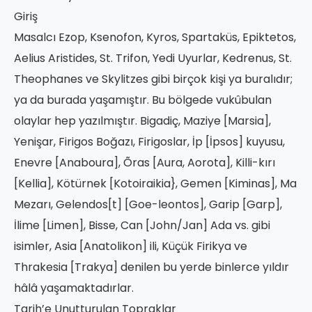
Giriş
Masalcı Ezop, Ksenofon, Kyros, Spartaküs, Epiktetos,
Aelius Aristides, St. Trifon, Yedi Uyurlar, Kedrenus, St.
Theophanes ve Skylitzes gibi birçok kişi ya buralıdır;
ya da burada yaşamıştır. Bu bölgede vukûbulan
olaylar hep yazılmıştır. Bigadiç, Maziye [Marsia],
Yenişar, Firigos Boğazı, Firigoslar, İp [İpsos] kuyusu,
Enevre [Anaboura], Õras [Aura, Aorota], Killi-kırı
[Kellia], Kötürnek [Kotoiraikia}, Gemen [Kiminas], Ma
Mezarı, Gelendos[t] [Goe-leontos], Garip [Garp],
İlime [Limen], Bisse, Can [John/Jan] Ada vs. gibi
isimler, Asia [Anatolikon] ili, Küçük Firikya ve
Thrakesia [Trakya] denilen bu yerde binlerce yıldır
hâlâ yaşamaktadırlar.
Tarih’e Unutturulan Topraklar