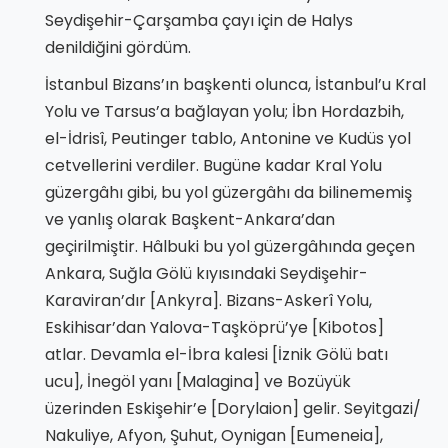
Seydişehir-Çarşamba çayı için de Halys
denildiğini gördüm.
İstanbul Bizans’ın başkenti olunca, İstanbul’u Kral
Yolu ve Tarsus’a bağlayan yolu; İbn Hordazbih,
el-İdrisî, Peutinger tablo, Antonine ve Kudüs yol
cetvellerini verdiler. Bugüne kadar Kral Yolu
güzergâhı gibi, bu yol güzergâhı da bilinememiş
ve yanlış olarak Başkent-Ankara’dan
geçirilmiştir. Hâlbuki bu yol güzergâhında geçen
Ankara, Suğla Gölü kıyısındaki Seydişehir-
Karaviran’dır [Ankyra]. Bizans-Askerî Yolu,
Eskihisar’dan Yalova-Taşköprü’ye [Kibotos]
atlar. Devamla el-İbra kalesi [İznik Gölü batı
ucu], İnegöl yanı [Malagina] ve Bozüyük
üzerinden Eskişehir’e [Dorylaion] gelir. Seyitgazi/
Nakuliye, Afyon, Şuhut, Oynigan [Eumeneia],