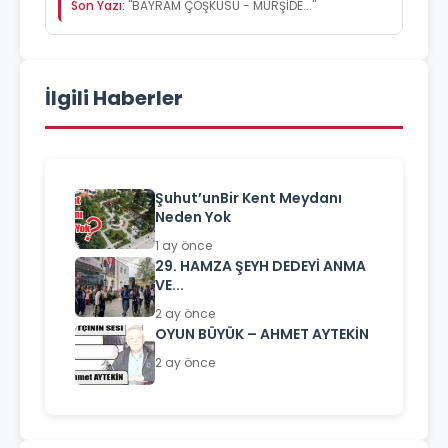
Son Yazı:
"BAYRAM ÇOŞKUSU - MÜRŞİDE..."
İlgili Haberler
Şuhut’unBir Kent Meydanı
Neden Yok
1 ay önce
29. HAMZA ŞEYH DEDEYİ ANMA
VE...
2 ay önce
OYUN BÜYÜK – AHMET AYTEKİN
2 ay önce