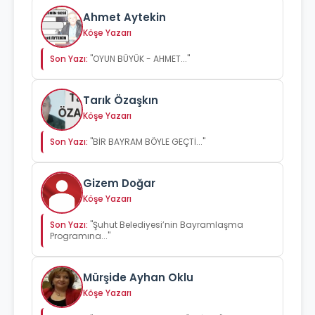
Ahmet Aytekin
Köşe Yazarı
Son Yazı:
"OYUN BÜYÜK - AHMET..."
Tarık Özaşkın
Köşe Yazarı
Son Yazı:
"BİR BAYRAM BÖYLE GEÇTİ..."
Gizem Doğar
Köşe Yazarı
Son Yazı:
"Şuhut Belediyesi’nin Bayramlaşma
Programına..."
Mürşide Ayhan Oklu
Köşe Yazarı