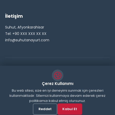
İletişim
Suhut, Afyonkarahisar
Tel: +90 XXX XXX XX XX
info@suhutanayurt.com
© 2026 Şuhut Anayurt Gazetesi. Tüm hakları saklıdır.
// Side Widget Resim Fix (Dosya önbelleğini aşmak için
Çerez Kullanımı
inline ekliyoruz) function suhut_widget_image_fix() {
Bu web sitesi, size en iyi deneyimi sunmak için çerezleri
kullanmaktadır. Sitemizi kullanmaya devam ederek çerez
echo '
'; } add_action('wp_head',
politikamızı kabul etmiş olursunuz.
'suhut_widget_image_fix'); // JavaScript ile sticky
header'ı engelle function remove_sticky_header_js() {
Reddet
Kabul Et