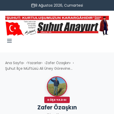
8 Ağustos 2026, Cumartesi
Ana Sayfa
›
Yazarlar
›
Zafer Özaşkın
›
Şuhut İlçe Müftüsü Ali Üney Görevine...
KÖŞE YAZISI
Zafer Özaşkın