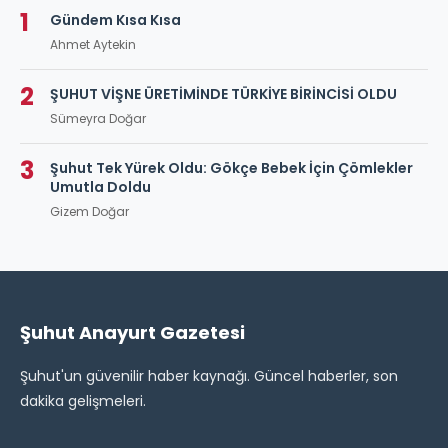
1
Gündem Kısa Kısa
Ahmet Aytekin
2
ŞUHUT VİŞNE ÜRETİMİNDE TÜRKİYE BİRİNCİSİ OLDU
Sümeyra Doğar
3
Şuhut Tek Yürek Oldu: Gökçe Bebek İçin Çömlekler
Umutla Doldu
Gizem Doğar
Şuhut Anayurt Gazetesi
Şuhut'un güvenilir haber kaynağı. Güncel haberler, son
dakika gelişmeleri.