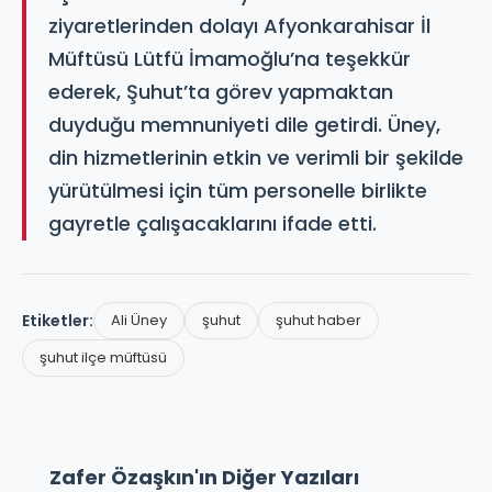
ziyaretlerinden dolayı Afyonkarahisar İl
Müftüsü Lütfü İmamoğlu’na teşekkür
ederek, Şuhut’ta görev yapmaktan
duyduğu memnuniyeti dile getirdi. Üney,
din hizmetlerinin etkin ve verimli bir şekilde
yürütülmesi için tüm personelle birlikte
gayretle çalışacaklarını ifade etti.
Etiketler:
Ali Üney
şuhut
şuhut haber
şuhut ilçe müftüsü
Zafer Özaşkın'ın Diğer Yazıları