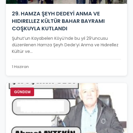
29. HAMZA ŞEYH DEDEYİ ANMA VE
HIDIRELLEZ KÜLTÜR BAHAR BAYRAMI
COŞKUYLA KUTLANDI
Şuhut’un Kayabelen Köyü’nde bu yıl 29’uncusu
düzenlenen Hamza Şeyh Dede’yi Anma ve Hıdırellez
Kültür ve...
1 Haziran
GÜNDEM