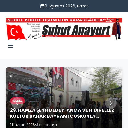
9 Ağustos 2026, Pazar
GENEL
29. HAMZA ŞEYH DEDEYİ ANMA VE HIDIRELLEZ
KÜLTÜR BAHAR BAYRAMI COŞKUYLA
KUTLANDI
1 Haziran 2026
•
3 dk okuma