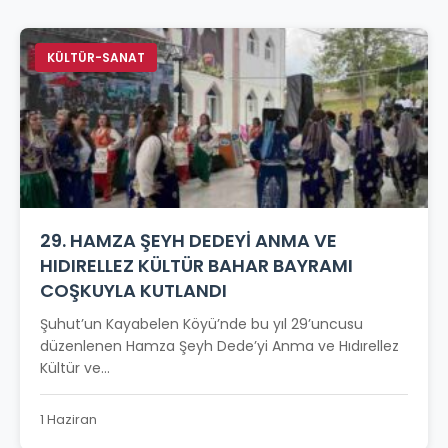
KÜLTÜR-SANAT
29. HAMZA ŞEYH DEDEYİ ANMA VE
HIDIRELLEZ KÜLTÜR BAHAR BAYRAMI
COŞKUYLA KUTLANDI
Şuhut’un Kayabelen Köyü’nde bu yıl 29’uncusu
düzenlenen Hamza Şeyh Dede’yi Anma ve Hıdırellez
Kültür ve...
1 Haziran