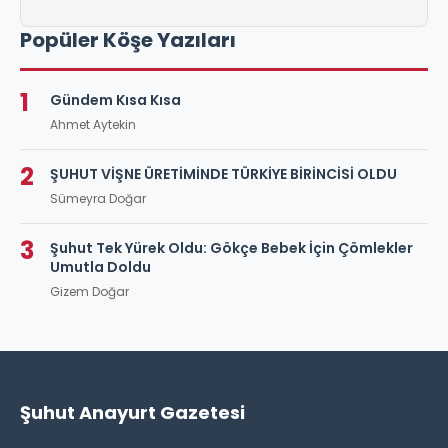
Popüler Köşe Yazıları
1
Gündem Kısa Kısa
Ahmet Aytekin
2
ŞUHUT VİŞNE ÜRETİMİNDE TÜRKİYE BİRİNCİSİ OLDU
Sümeyra Doğar
3
Şuhut Tek Yürek Oldu: Gökçe Bebek İçin Çömlekler
Umutla Doldu
Gizem Doğar
Şuhut Anayurt Gazetesi