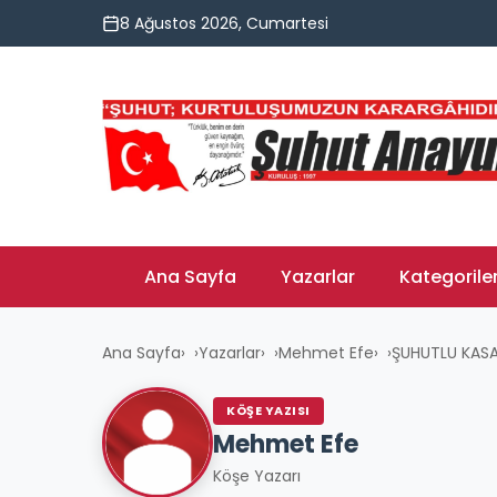
8 Ağustos 2026, Cumartesi
Ana Sayfa
Yazarlar
Kategorile
Ana Sayfa
›
Yazarlar
›
Mehmet Efe
›
ŞUHUTLU KASA
KÖŞE YAZISI
Mehmet Efe
Köşe Yazarı