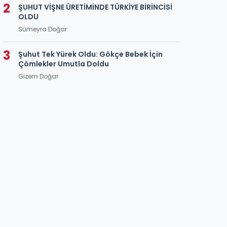
2
ŞUHUT VİŞNE ÜRETİMİNDE TÜRKİYE BİRİNCİSİ
OLDU
Sümeyra Doğar
3
Şuhut Tek Yürek Oldu: Gökçe Bebek İçin
Çömlekler Umutla Doldu
Gizem Doğar