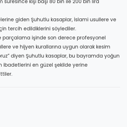
 süresince kişi başı 80 bin ile 200 bin lira
erine giden Şuhutlu kasaplar, İslami usullere ve
n tercih edildiklerini söylediler.
e parçalama işinde son derece profesyonel
llere ve hijyen kurallarına uygun olarak kesim
yoruz” diyen Şuhutlu kasaplar, bu bayramda yoğun
ibadetlerini en güzel şekilde yerine
tiler.