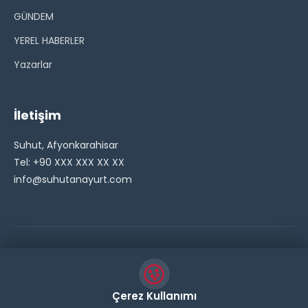
GÜNDEM
YEREL HABERLER
Yazarlar
İletişim
Suhut, Afyonkarahisar
Tel: +90 XXX XXX XX XX
info@suhutanayurt.com
© 2026 Şuhut Anayurt Gazetesi. Tüm hakları saklıdır.
// Side Widget Resim Fix (Dosya önbelleğini aşmak için
Çerez Kullanımı