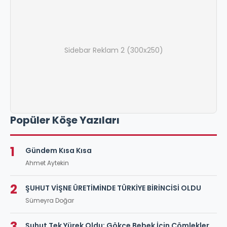
Sidebar Reklam 2 (300x250)
Popüler Köşe Yazıları
1
Gündem Kısa Kısa
Ahmet Aytekin
2
ŞUHUT VİŞNE ÜRETİMİNDE TÜRKİYE BİRİNCİSİ OLDU
Sümeyra Doğar
3
Şuhut Tek Yürek Oldu: Gökçe Bebek İçin Çömlekler