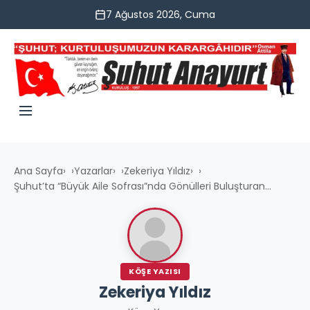
7 Ağustos 2026, Cuma
Ana Sayfa
›
Yazarlar
›
Zekeriya Yıldız
›
Şuhut’ta “Büyük Aile Sofrası”nda Gönülleri Buluşturan...
KÖŞE YAZISI
Zekeriya Yıldız