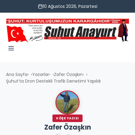
10 Ağustos 2026, Pazartesi
Ana Sayfa
›
Yazarlar
›
Zafer Özaşkın
›
Şuhut’ta Dron Destekli Trafik Denetimi Yapıldı
KÖŞE YAZISI
Zafer Özaşkın