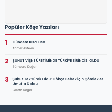
Popüler Köşe Yazıları
1
Gündem Kısa Kısa
Ahmet Aytekin
2
ŞUHUT VİŞNE ÜRETİMİNDE TÜRKİYE BİRİNCİSİ OLDU
Sümeyra Doğar
3
Şuhut Tek Yürek Oldu: Gökçe Bebek İçin Çömlekler
Umutla Doldu
Gizem Doğar