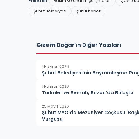
Etiketler:
Bakım ve onarım çalışmaları
Çevre Ko
Şuhut Belediyesi
şuhut haber
Gizem Doğar'ın Diğer Yazıları
1 Haziran 2026
Şuhut Belediyesi’nin Bayramlaşma Pro
1 Haziran 2026
Türküler ve Semah, Bozan’da Buluştu
25 Mayıs 2026
Şuhut MYO’da Mezuniyet Coşkusu: Başk
Vurgusu