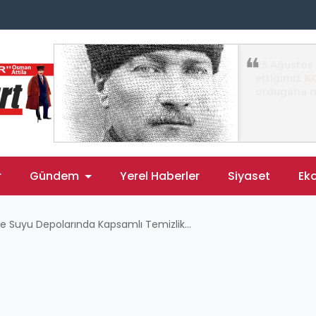
r
Gündem
Yerel Haberler
Siyaset
Ek
e Suyu Depolarında Kapsamlı Temizlik...