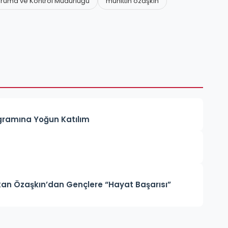
ruma ve Kontrol Müdürlüğü
muhittin özaşkın
gramına Yoğun Katılım
an Özaşkın’dan Gençlere “Hayat Başarısı”