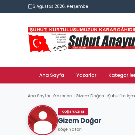
6 Ağustos 2026, Perşembe
Ana Sayfa
Yazarlar
Kategorile
Ana Sayfa
›
Yazarlar
›
Gizem Doğar
›
Şuhut’ta İçm
KÖŞE YAZISI
Gizem Doğar
Köşe Yazarı