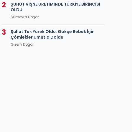
2
ŞUHUT VİŞNE ÜRETİMİNDE TÜRKİYE BİRİNCİSİ
OLDU
Sümeyra Doğar
3
Şuhut Tek Yürek Oldu: Gökçe Bebek İçin
Çömlekler Umutla Doldu
Gizem Doğar