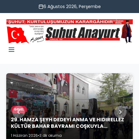
6 Ağustos 2026, Perşembe
GENEL
29. HAMZA ŞEYH DEDEYİ ANMA VE HIDIRELLEZ
KÜLTÜR BAHAR BAYRAMI COŞKUYLA
KUTLANDI
1 Haziran 2026
•
3 dk okuma