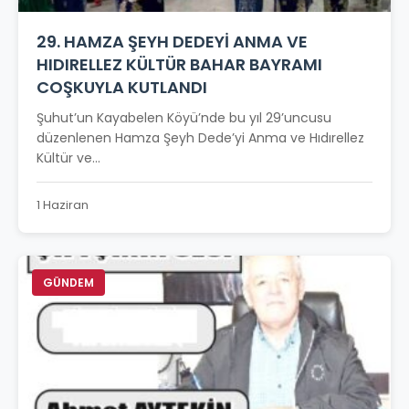
29. HAMZA ŞEYH DEDEYİ ANMA VE
HIDIRELLEZ KÜLTÜR BAHAR BAYRAMI
COŞKUYLA KUTLANDI
Şuhut’un Kayabelen Köyü’nde bu yıl 29’uncusu
düzenlenen Hamza Şeyh Dede’yi Anma ve Hıdırellez
Kültür ve...
1 Haziran
GÜNDEM