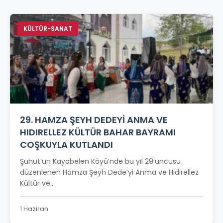
KÜLTÜR-SANAT
29. HAMZA ŞEYH DEDEYİ ANMA VE
HIDIRELLEZ KÜLTÜR BAHAR BAYRAMI
COŞKUYLA KUTLANDI
Şuhut’un Kayabelen Köyü’nde bu yıl 29’uncusu
düzenlenen Hamza Şeyh Dede’yi Anma ve Hıdırellez
Kültür ve...
1 Haziran