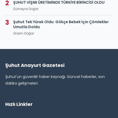
2
ŞUHUT VİŞNE ÜRETİMİNDE TÜRKİYE BİRİNCİSİ OLDU
Sümeyra Doğar
3
Şuhut Tek Yürek Oldu: Gökçe Bebek İçin Çömlekler
Umutla Doldu
Gizem Doğar
Şuhut Anayurt Gazetesi
Şuhut'un güvenilir haber kaynağı. Güncel haberler, son
dakika gelişmeleri.
Hızlı Linkler