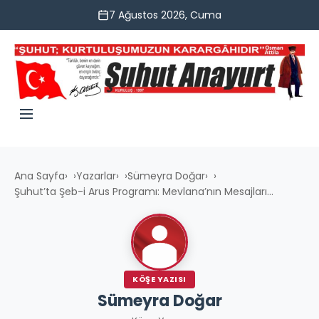
7 Ağustos 2026, Cuma
Ana Sayfa
›
Yazarlar
›
Sümeyra Doğar
›
Şuhut’ta Şeb-i Arus Programı: Mevlana’nın Mesajları...
KÖŞE YAZISI
Sümeyra Doğar